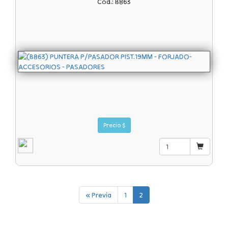
Cod.: B863
Precio $
« Previa
1
2