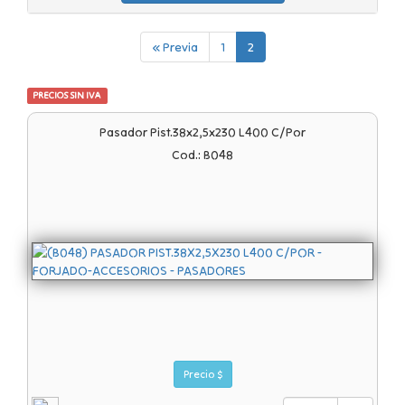
« Previa
1
2
PRECIOS SIN IVA
Pasador Pist.38x2,5x230 L400 C/por
Cod.: B048
Precio $