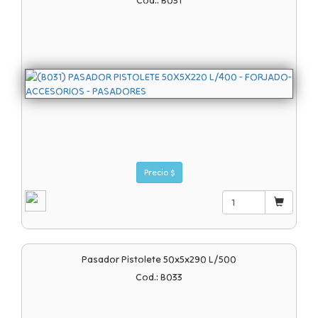
Cod.: B031
Precio $
Pasador Pistolete 50x5x290 L/500
Cod.: B033