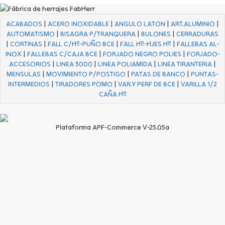
ACABADOS
|
ACERO INOXIDABLE
|
ANGULO LATON
|
ART.ALUMINIO
|
AUTOMATISMO
|
BISAGRA P/TRANQUERA
|
BULONES
|
CERRADURAS
|
CORTINAS
|
FALL C/Hº-PUÑO BCE
|
FALL Hº-HJES Hº
|
FALLEBAS AL-
INOX
|
FALLEBAS C/CAJA BCE
|
FORJADO NEGRO POLIES
|
FORJADO-
ACCESORIOS
|
LINEA 3000
|
LINEA POLIAMIDA
|
LINEA TIRANTERIA
|
MENSULAS
|
MOVIMIENTO P/POSTIGO
|
PATAS DE BANCO
|
PUNTAS-
INTERMEDIOS
|
TIRADORES POMO
|
VAR.Y PERF DE BCE
|
VARILLA 1/2
CAÑA Hº
Plataforma APF-Commerce V-25.05a