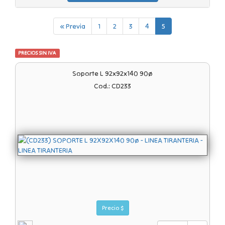
« Previa
1
2
3
4
5
PRECIOS SIN IVA
Soporte L 92x92x140 90ø
Cod.: CD233
Precio $