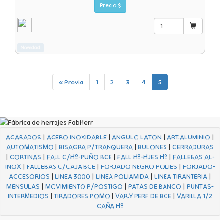
Precio $
Novedad
« Previa
1
2
3
4
5
ACABADOS
|
ACERO INOXIDABLE
|
ANGULO LATON
|
ART.ALUMINIO
|
AUTOMATISMO
|
BISAGRA P/TRANQUERA
|
BULONES
|
CERRADURAS
|
CORTINAS
|
FALL C/Hº-PUÑO BCE
|
FALL Hº-HJES Hº
|
FALLEBAS AL-
INOX
|
FALLEBAS C/CAJA BCE
|
FORJADO NEGRO POLIES
|
FORJADO-
ACCESORIOS
|
LINEA 3000
|
LINEA POLIAMIDA
|
LINEA TIRANTERIA
|
MENSULAS
|
MOVIMIENTO P/POSTIGO
|
PATAS DE BANCO
|
PUNTAS-
INTERMEDIOS
|
TIRADORES POMO
|
VAR.Y PERF DE BCE
|
VARILLA 1/2
CAÑA Hº