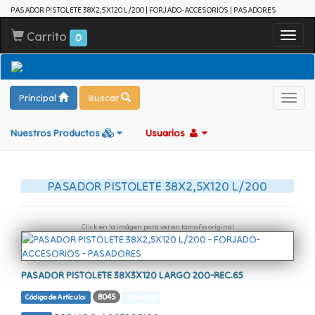
PASADOR PISTOLETE 38X2,5X120 L/200 | FORJADO-ACCESORIOS | PASADORES
Carrito
Toggl
0
navig
Principal
Buscar
Toggl
navig
Nuestros Productos
Usuarios
PASADOR PISTOLETE 38X2,5X120 L/200
Click en la imágen para ver en tamaño original
PASADOR PISTOLETE 38X3X120 LARGO 200-REC.65
B045
Código de Artículo:
Novedad