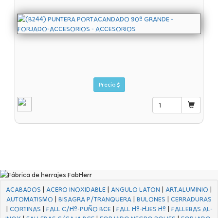
Precio $
ACABADOS
|
ACERO INOXIDABLE
|
ANGULO LATON
|
ART.ALUMINIO
|
AUTOMATISMO
|
BISAGRA P/TRANQUERA
|
BULONES
|
CERRADURAS
|
CORTINAS
|
FALL C/Hº-PUÑO BCE
|
FALL Hº-HJES Hº
|
FALLEBAS AL-