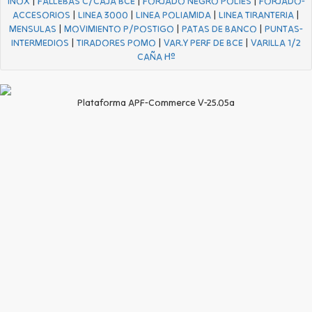
INOX
|
FALLEBAS C/CAJA BCE
|
FORJADO NEGRO POLIES
|
FORJADO-
ACCESORIOS
|
LINEA 3000
|
LINEA POLIAMIDA
|
LINEA TIRANTERIA
|
MENSULAS
|
MOVIMIENTO P/POSTIGO
|
PATAS DE BANCO
|
PUNTAS-
INTERMEDIOS
|
TIRADORES POMO
|
VAR.Y PERF DE BCE
|
VARILLA 1/2
CAÑA Hº
Plataforma APF-Commerce V-25.05a