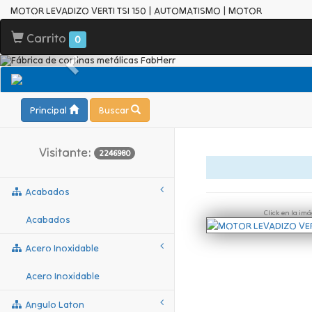
MOTOR LEVADIZO VERTI TSI 150 | AUTOMATISMO | MOTOR
Carrito
0
Principal
Buscar
Visitante:
2246980
Acabados
Click en la im
Acabados
Acero Inoxidable
Acero Inoxidable
Angulo Laton