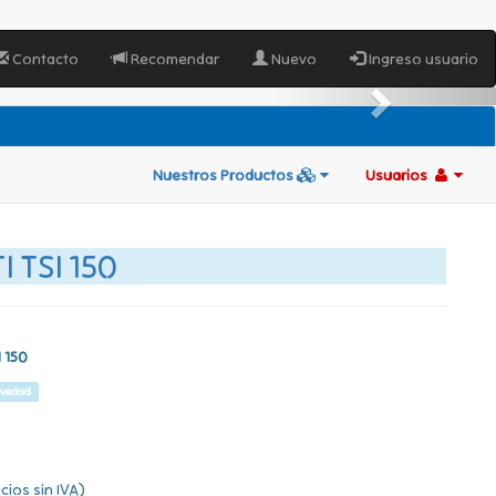
Contacto
Recomendar
Nuevo
Ingreso usuario
Nuestros Productos
Usuarios
 TSI 150
 150
vedad
cios sin IVA)