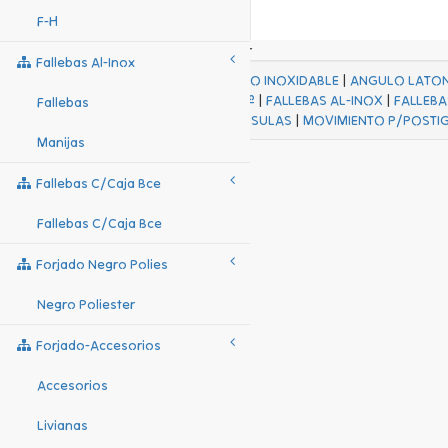
F-H
Fallebas Al-Inox
ACABADOS
|
ACERO INOXIDABLE
|
ANGULO LATO
FALL Hº-HJES Hº
|
FALLEBAS AL-INOX
|
FALLEBA
Fallebas
MENSULAS
|
MOVIMIENTO P/POSTI
Manijas
Fallebas C/caja Bce
Fallebas C/caja Bce
Forjado Negro Polies
Negro Poliester
Forjado-Accesorios
Accesorios
Livianas