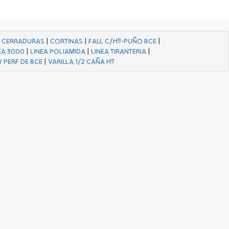
|
CERRADURAS
|
CORTINAS
|
FALL C/Hº-PUÑO BCE
|
EA 3000
|
LINEA POLIAMIDA
|
LINEA TIRANTERIA
|
Y PERF DE BCE
|
VARILLA 1/2 CAÑA Hº