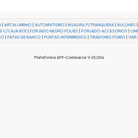
N
|
ART.ALUMINIO
|
AUTOMATISMO
|
BISAGRA P/TRANQUERA
|
BULONES
S C/CAJA BCE
|
FORJADO NEGRO POLIES
|
FORJADO-ACCESORIOS
|
LIN
GO
|
PATAS DE BANCO
|
PUNTAS-INTERMEDIOS
|
TIRADORES POMO
|
VAR.
Plataforma APF-Commerce V-25.05a