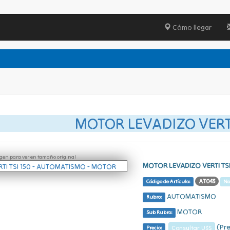
Cómo llegar
MOTOR LEVADIZO VERTI
ágen para ver en tamaño original
MOTOR LEVADIZO VERTI TSI
AT043
Código de Artículo:
No
AUTOMATISMO
Rubro:
MOTOR
Sub Rubro:
(Pre
Consultar U$S
Precio: