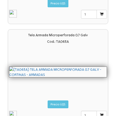
Precio U$S
Tela Armada Microperforada 0.7 Galv
Cod.: TA063A
Precio U$S