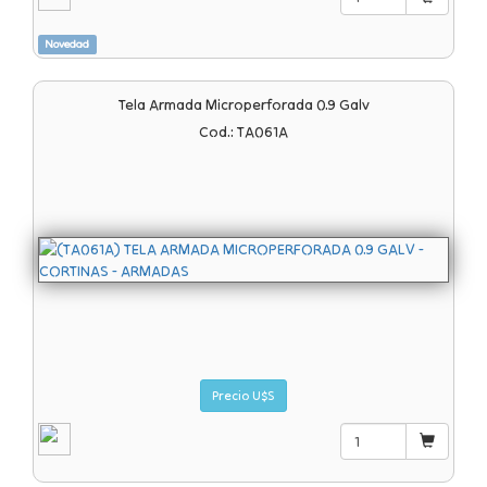
Novedad
Tela Armada Microperforada 0.9 Galv
Cod.: TA061A
Precio U$S