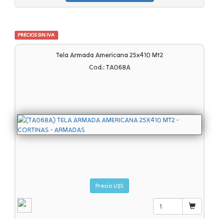
PRECIOS SIN IVA
Tela Armada Americana 25x410 Mt2
Cod.: TA068A
Precio U$S