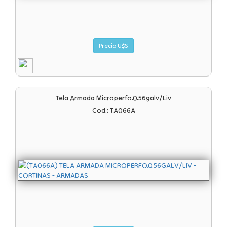
Precio U$S
Tela Armada Microperfo.0.56galv/liv
Cod.: TA066A