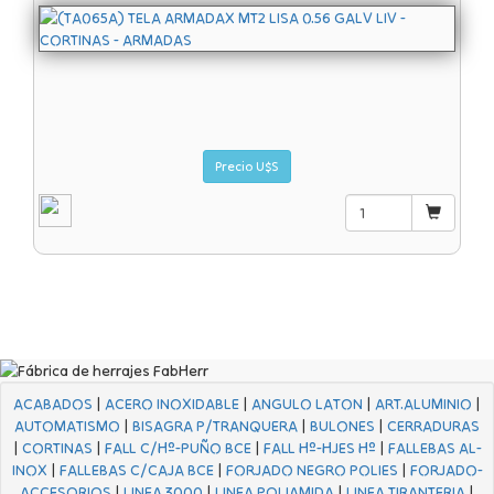
Precio U$S
ACABADOS
|
ACERO INOXIDABLE
|
ANGULO LATON
|
ART.ALUMINIO
|
AUTOMATISMO
|
BISAGRA P/TRANQUERA
|
BULONES
|
CERRADURAS
|
CORTINAS
|
FALL C/Hº-PUÑO BCE
|
FALL Hº-HJES Hº
|
FALLEBAS AL-
INOX
|
FALLEBAS C/CAJA BCE
|
FORJADO NEGRO POLIES
|
FORJADO-
ACCESORIOS
|
LINEA 3000
|
LINEA POLIAMIDA
|
LINEA TIRANTERIA
|