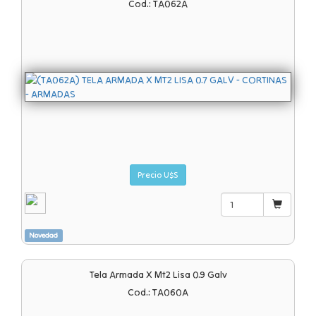
Cod.: TA062A
Precio U$S
Novedad
Tela Armada X Mt2 Lisa 0.9 Galv
Cod.: TA060A