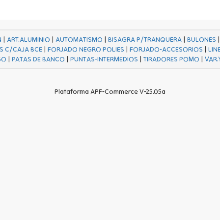
N
|
ART.ALUMINIO
|
AUTOMATISMO
|
BISAGRA P/TRANQUERA
|
BULONES
S C/CAJA BCE
|
FORJADO NEGRO POLIES
|
FORJADO-ACCESORIOS
|
LIN
GO
|
PATAS DE BANCO
|
PUNTAS-INTERMEDIOS
|
TIRADORES POMO
|
VAR.
Plataforma APF-Commerce V-25.05a