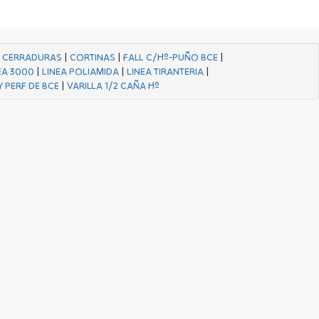
|
CERRADURAS
|
CORTINAS
|
FALL C/Hº-PUÑO BCE
|
EA 3000
|
LINEA POLIAMIDA
|
LINEA TIRANTERIA
|
Y PERF DE BCE
|
VARILLA 1/2 CAÑA Hº