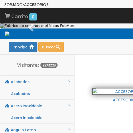
FORJADO-ACCESORIOS
Carrito
0
Principal
Buscar
Visitante:
2243223
Acabados
Acabados
ACCESORI
Acero Inoxidable
Acero Inoxidable
Angulo Laton