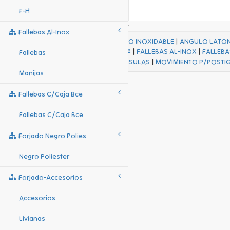
F-H
Fallebas Al-Inox
ACABADOS
|
ACERO INOXIDABLE
|
ANGULO LATO
FALL Hº-HJES Hº
|
FALLEBAS AL-INOX
|
FALLEBA
Fallebas
MENSULAS
|
MOVIMIENTO P/POSTI
Manijas
Fallebas C/caja Bce
Fallebas C/caja Bce
Forjado Negro Polies
Negro Poliester
Forjado-Accesorios
Accesorios
Livianas