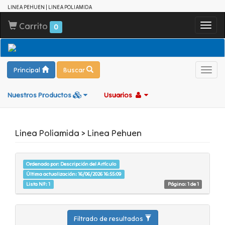
LINEA PEHUEN | LINEA POLIAMIDA
Carrito
Toggl
0
navig
Principal
Buscar
Toggl
navig
Nuestros Productos
Usuarios
Linea Poliamida > Linea Pehuen
Ordenado por: Descripción del Artículo
Última actualización: 16/06/2026 16:55:09
Lista Nº: 1
Página: 1 de 1
Filtrado de resultados