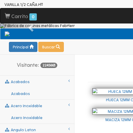
VARILLA 1/2 CAÑA Hº
Carrito
0
Principal
Buscar
Visitante:
2245663
Acabados
Acabados
HUECA 12MM 
Acero Inoxidable
Acero Inoxidable
MACIZA 12MM
Angulo Laton