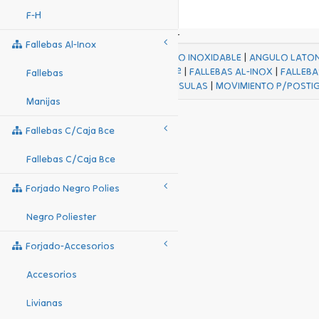
F-H
Fallebas Al-Inox
ACABADOS
|
ACERO INOXIDABLE
|
ANGULO LATO
FALL Hº-HJES Hº
|
FALLEBAS AL-INOX
|
FALLEBA
Fallebas
MENSULAS
|
MOVIMIENTO P/POSTI
Manijas
Fallebas C/caja Bce
Fallebas C/caja Bce
Forjado Negro Polies
Negro Poliester
Forjado-Accesorios
Accesorios
Livianas