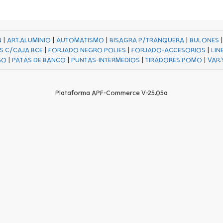
N
|
ART.ALUMINIO
|
AUTOMATISMO
|
BISAGRA P/TRANQUERA
|
BULONES
S C/CAJA BCE
|
FORJADO NEGRO POLIES
|
FORJADO-ACCESORIOS
|
LIN
GO
|
PATAS DE BANCO
|
PUNTAS-INTERMEDIOS
|
TIRADORES POMO
|
VAR.
Plataforma APF-Commerce V-25.05a