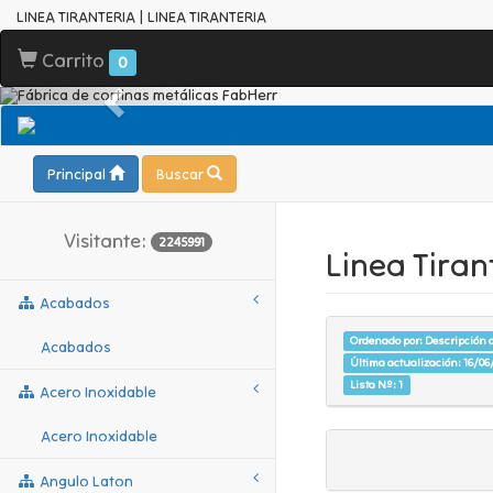
LINEA TIRANTERIA | LINEA TIRANTERIA
Carrito
0
Principal
Buscar
Visitante:
2245991
Linea Tiran
Acabados
Ordenado por: Descripción d
Acabados
Última actualización: 16/06/
Lista Nº: 1
Acero Inoxidable
Acero Inoxidable
Angulo Laton