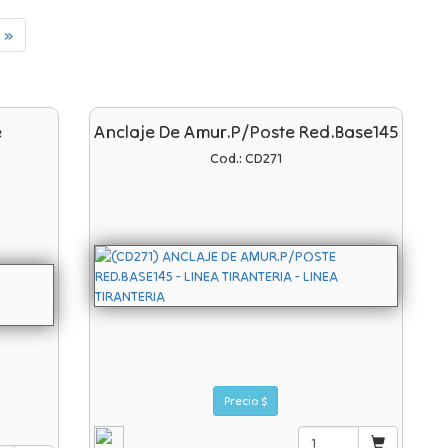
 »
e
Anclaje De Amur.p/poste Red.base145
Cod.: CD271
Precio $