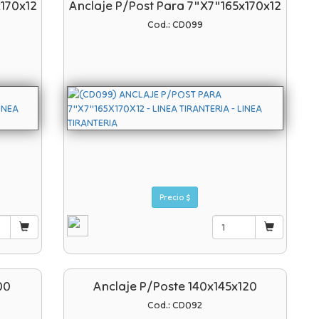
x170x12
Anclaje P/post Para 7"x7"165x170x12
Cod.: CD099
Precio $
00
Anclaje P/poste 140x145x120
Cod.: CD092