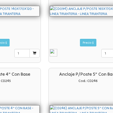
Precio $
Precio $
ste 4" Con Base
Anclaje P/poste 5" Con Ba
: CD245
Cod.: CD246