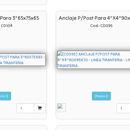
 Para 3"65x75x65
Anclaje P/post Para 4"x4"90
: CD104
Cod.: CD095
Precio $
Precio $