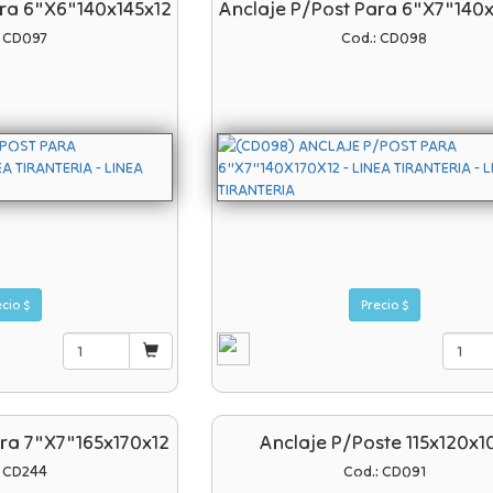
ara 6"x6"140x145x12
Anclaje P/post Para 6"x7"140
: CD097
Cod.: CD098
Precio $
Precio $
ara 7"x7"165x170x12
Anclaje P/poste 115x120x1
: CD244
Cod.: CD091