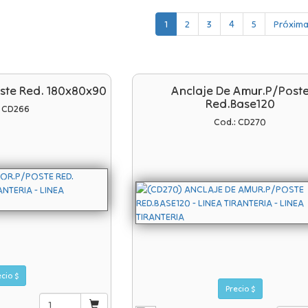
1
2
3
4
5
Próxima
oste Red. 180x80x90
Anclaje De Amur.p/post
Red.base120
: CD266
Cod.: CD270
Precio $
Precio $