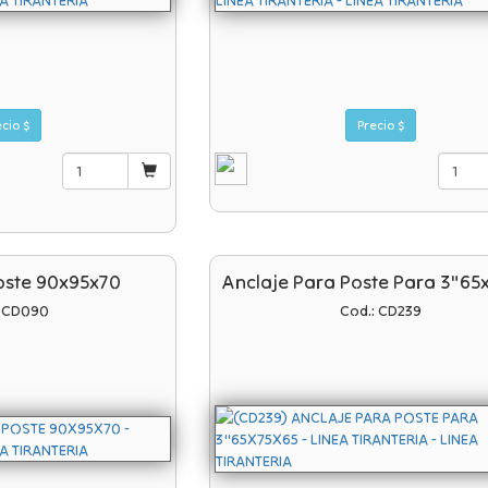
Precio $
Precio $
oste 90x95x70
Anclaje Para Poste Para 3"65
: CD090
Cod.: CD239