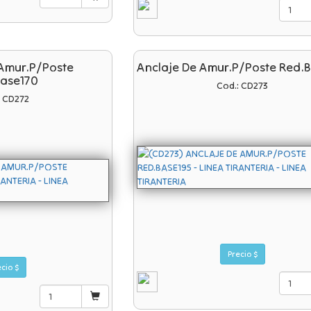
 Amur.p/poste
Anclaje De Amur.p/poste Red.
base170
Cod.: CD273
: CD272
Precio $
Precio $