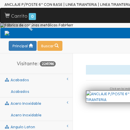
ANCLAJE P/POSTE 6" CON BASE | LINEA TIRANTERIA | LINEA TIRANTERI
Carrito
0
Principal
Buscar
Visitante:
2241746
Acabados
Click en la im
Acabados
Acero Inoxidable
Acero Inoxidable
Angulo Laton