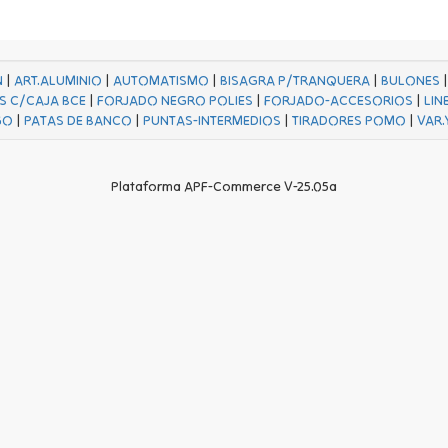
N
|
ART.ALUMINIO
|
AUTOMATISMO
|
BISAGRA P/TRANQUERA
|
BULONES
S C/CAJA BCE
|
FORJADO NEGRO POLIES
|
FORJADO-ACCESORIOS
|
LIN
GO
|
PATAS DE BANCO
|
PUNTAS-INTERMEDIOS
|
TIRADORES POMO
|
VAR.
Plataforma APF-Commerce V-25.05a