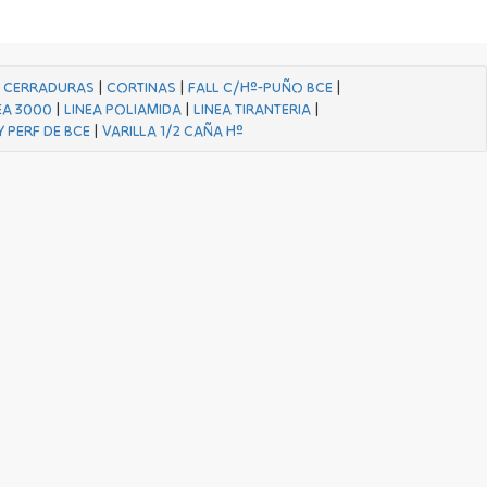
|
CERRADURAS
|
CORTINAS
|
FALL C/Hº-PUÑO BCE
|
EA 3000
|
LINEA POLIAMIDA
|
LINEA TIRANTERIA
|
Y PERF DE BCE
|
VARILLA 1/2 CAÑA Hº