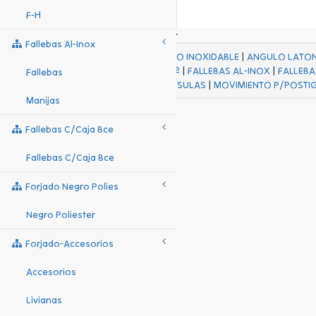
F-H
Fallebas Al-Inox
ACABADOS
|
ACERO INOXIDABLE
|
ANGULO LATO
FALL Hº-HJES Hº
|
FALLEBAS AL-INOX
|
FALLEBA
Fallebas
MENSULAS
|
MOVIMIENTO P/POSTI
Manijas
Fallebas C/caja Bce
Fallebas C/caja Bce
Forjado Negro Polies
Negro Poliester
Forjado-Accesorios
Accesorios
Livianas