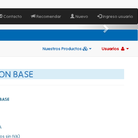
Contacto
Recomendar
Nuevo
Ingreso usuario
Nuestros Productos
Usuarios
CON BASE
 BASE
A
os sin IVA)