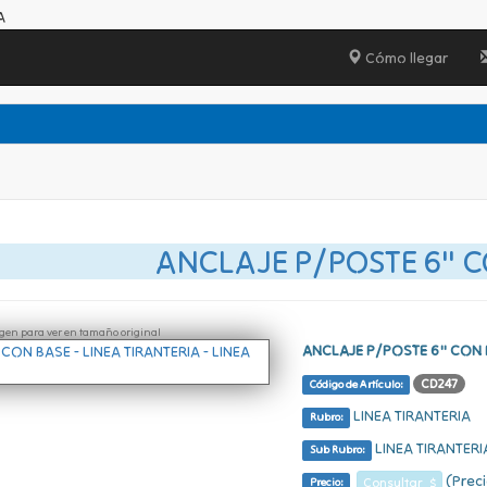
A
Cómo llegar
ANCLAJE P/POSTE 6" 
ágen para ver en tamaño original
ANCLAJE P/POSTE 6" CON
CD247
Código de Artículo:
LINEA TIRANTERIA
Rubro:
LINEA TIRANTERI
Sub Rubro:
(Preci
Consultar $
Precio: