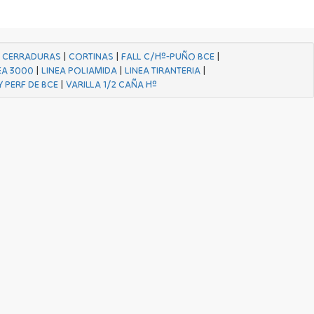
|
CERRADURAS
|
CORTINAS
|
FALL C/Hº-PUÑO BCE
|
EA 3000
|
LINEA POLIAMIDA
|
LINEA TIRANTERIA
|
Y PERF DE BCE
|
VARILLA 1/2 CAÑA Hº