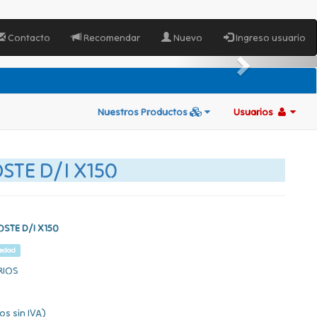
Contacto
Recomendar
Nuevo
Ingreso usuario
Nuestros Productos
Usuarios
TE D/I X150
STE D/I X150
edad
RIOS
os sin IVA)