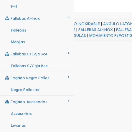
F-H
Fallebas Al-Inox
ACABADOS
|
ACERO INOXIDABLE
|
ANGULO LATO
FALL Hº-HJES Hº
|
FALLEBAS AL-INOX
|
FALLEBA
Fallebas
MENSULAS
|
MOVIMIENTO P/POSTI
Manijas
Fallebas C/caja Bce
Fallebas C/caja Bce
Forjado Negro Polies
Negro Poliester
Forjado-Accesorios
Accesorios
Livianas