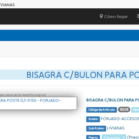
IVIANAS
Cómo llegar
BISAGRA C/BULON PARA POS
ágen para ver en tamaño original
BISAGRA C/BULON PARA PO
B028
Código de Artículo:
Nov
FORJADO-ACCESO
Rubro:
LIVIANAS
Sub Rubro:
(Preci
Consultar $
Precio: