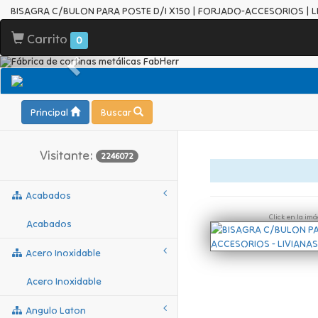
BISAGRA C/BULON PARA POSTE D/I X150 | FORJADO-ACCESORIOS | L
Carrito
0
Principal
Buscar
Visitante:
2246072
Acabados
Click en la im
Acabados
Acero Inoxidable
Acero Inoxidable
Angulo Laton