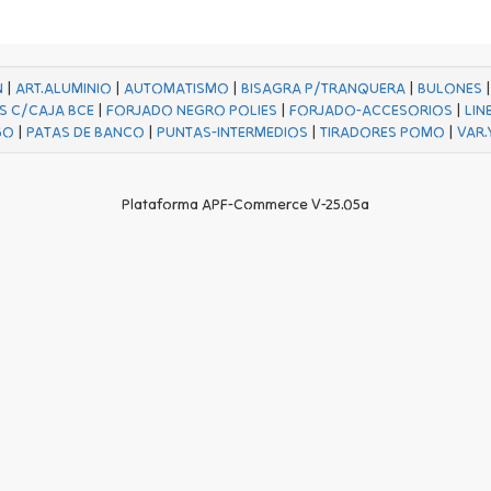
N
|
ART.ALUMINIO
|
AUTOMATISMO
|
BISAGRA P/TRANQUERA
|
BULONES
S C/CAJA BCE
|
FORJADO NEGRO POLIES
|
FORJADO-ACCESORIOS
|
LIN
GO
|
PATAS DE BANCO
|
PUNTAS-INTERMEDIOS
|
TIRADORES POMO
|
VAR.
Plataforma APF-Commerce V-25.05a