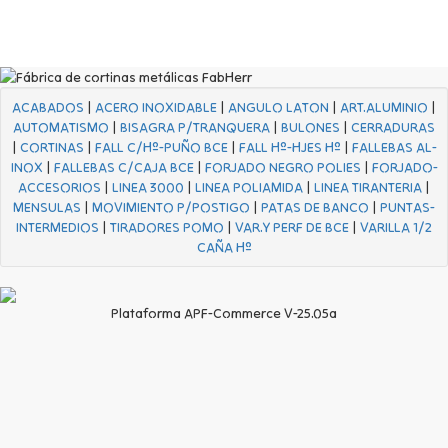
ACABADOS
|
ACERO INOXIDABLE
|
ANGULO LATON
|
ART.ALUMINIO
|
AUTOMATISMO
|
BISAGRA P/TRANQUERA
|
BULONES
|
CERRADURAS
|
CORTINAS
|
FALL C/Hº-PUÑO BCE
|
FALL Hº-HJES Hº
|
FALLEBAS AL-
INOX
|
FALLEBAS C/CAJA BCE
|
FORJADO NEGRO POLIES
|
FORJADO-
ACCESORIOS
|
LINEA 3000
|
LINEA POLIAMIDA
|
LINEA TIRANTERIA
|
MENSULAS
|
MOVIMIENTO P/POSTIGO
|
PATAS DE BANCO
|
PUNTAS-
INTERMEDIOS
|
TIRADORES POMO
|
VAR.Y PERF DE BCE
|
VARILLA 1/2
CAÑA Hº
Plataforma APF-Commerce V-25.05a