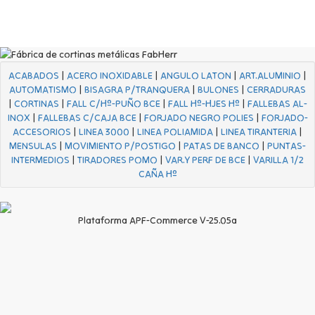
ACABADOS
|
ACERO INOXIDABLE
|
ANGULO LATON
|
ART.ALUMINIO
|
AUTOMATISMO
|
BISAGRA P/TRANQUERA
|
BULONES
|
CERRADURAS
|
CORTINAS
|
FALL C/Hº-PUÑO BCE
|
FALL Hº-HJES Hº
|
FALLEBAS AL-
INOX
|
FALLEBAS C/CAJA BCE
|
FORJADO NEGRO POLIES
|
FORJADO-
ACCESORIOS
|
LINEA 3000
|
LINEA POLIAMIDA
|
LINEA TIRANTERIA
|
MENSULAS
|
MOVIMIENTO P/POSTIGO
|
PATAS DE BANCO
|
PUNTAS-
INTERMEDIOS
|
TIRADORES POMO
|
VAR.Y PERF DE BCE
|
VARILLA 1/2
CAÑA Hº
Plataforma APF-Commerce V-25.05a