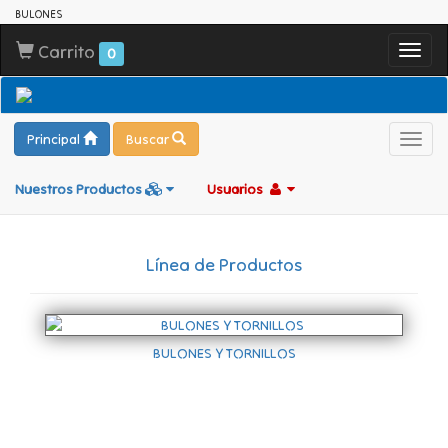
BULONES
Carrito
Toggl
0
navig
Principal
Buscar
Toggl
navig
Nuestros Productos
Usuarios
Línea de Productos
BULONES Y TORNILLOS