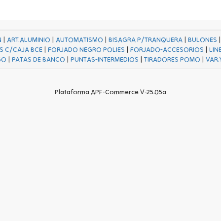
N
|
ART.ALUMINIO
|
AUTOMATISMO
|
BISAGRA P/TRANQUERA
|
BULONES
S C/CAJA BCE
|
FORJADO NEGRO POLIES
|
FORJADO-ACCESORIOS
|
LIN
GO
|
PATAS DE BANCO
|
PUNTAS-INTERMEDIOS
|
TIRADORES POMO
|
VAR.
Plataforma APF-Commerce V-25.05a