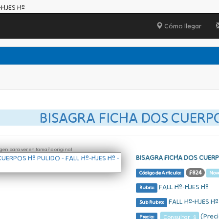
-HJES Hº
Cómo llegar
BISAGRA FICHA DOS CUERP
ágen para ver en tamaño original
BISAGRA FICHA DOS CUERP
F824
Código de Artículo:
Nov
FALL Hº-HJES Hº
Rubro:
FALL Hº-HJES Hº
Sub Rubro:
(Preci
Consultar $
Precio: