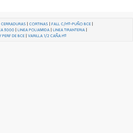
|
CERRADURAS
|
CORTINAS
|
FALL C/Hº-PUÑO BCE
|
EA 3000
|
LINEA POLIAMIDA
|
LINEA TIRANTERIA
|
Y PERF DE BCE
|
VARILLA 1/2 CAÑA Hº