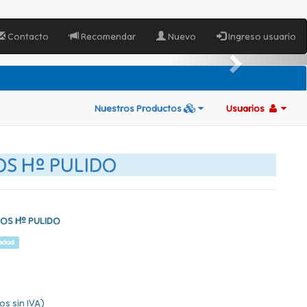
Contacto
Recomendar
Nuevo
Ingreso usuario
Nuestros Productos
Usuarios
OS Hº PULIDO
OS Hº PULIDO
edad
os sin IVA)