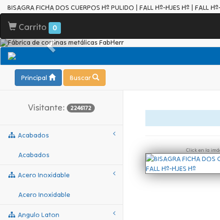
BISAGRA FICHA DOS CUERPOS Hº PULIDO | FALL Hº-HJES Hº | FALL Hº
Carrito
0
Principal
Buscar
Visitante:
2246172
Acabados
Click en la im
Acabados
Acero Inoxidable
Acero Inoxidable
Angulo Laton