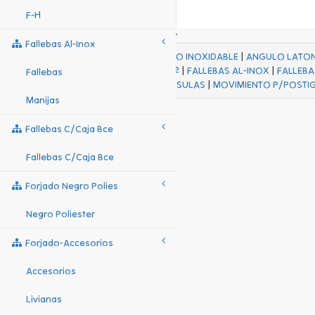
F-H
Fallebas Al-Inox
ACABADOS
|
ACERO INOXIDABLE
|
ANGULO LATO
FALL Hº-HJES Hº
|
FALLEBAS AL-INOX
|
FALLEBA
Fallebas
MENSULAS
|
MOVIMIENTO P/POSTI
Manijas
Fallebas C/caja Bce
Fallebas C/caja Bce
Forjado Negro Polies
Negro Poliester
Forjado-Accesorios
Accesorios
Livianas