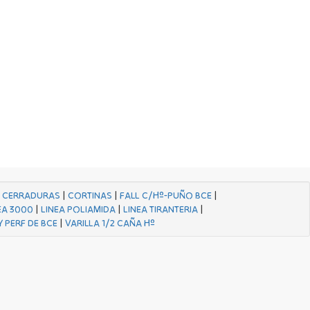
|
CERRADURAS
|
CORTINAS
|
FALL C/Hº-PUÑO BCE
|
EA 3000
|
LINEA POLIAMIDA
|
LINEA TIRANTERIA
|
Y PERF DE BCE
|
VARILLA 1/2 CAÑA Hº