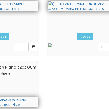
Precio $
Precio $
ion Plana 32x3,00m
: HB616