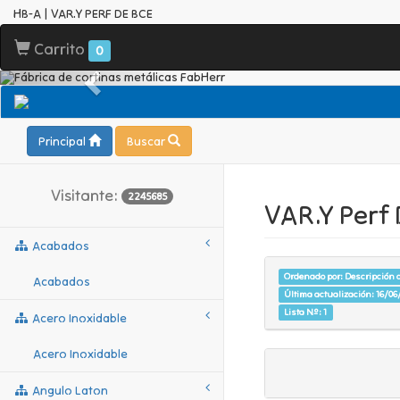
HB-A | VAR.Y PERF DE BCE
Carrito
0
Principal
Buscar
Visitante:
2245685
VAR.Y Perf 
Acabados
Ordenado por: Descripción d
Acabados
Última actualización: 16/06/
Lista Nº: 1
Acero Inoxidable
Acero Inoxidable
Angulo Laton