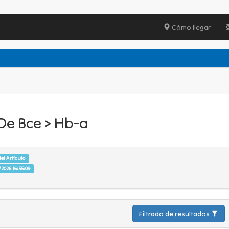
Cómo llegar
De Bce > Hb-a
el Artículo
2026 16:55:09
Filtrado de resultados