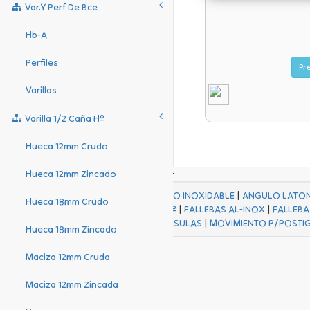
Var.y Perf De Bce
Hb-A
Perfiles
Varillas
Varilla 1/2 Caña Hº
Hueca 12mm Crudo
Hueca 12mm Zincado
ACABADOS
|
ACERO INOXIDABLE
|
ANGULO LATO
Hueca 18mm Crudo
FALL Hº-HJES Hº
|
FALLEBAS AL-INOX
|
FALLEBA
MENSULAS
|
MOVIMIENTO P/POSTI
Hueca 18mm Zincado
Maciza 12mm Cruda
Maciza 12mm Zincada