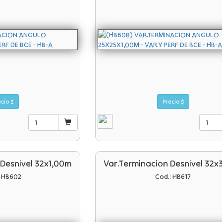
Precio $
Precio $
 Desnivel 32x1,00m
Var.terminacion Desnivel 32x
: HB602
Cod.: HB617