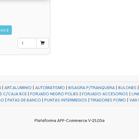
Precio $
N
|
ART.ALUMINIO
|
AUTOMATISMO
|
BISAGRA P/TRANQUERA
|
BULONES
S C/CAJA BCE
|
FORJADO NEGRO POLIES
|
FORJADO-ACCESORIOS
|
LIN
GO
|
PATAS DE BANCO
|
PUNTAS-INTERMEDIOS
|
TIRADORES POMO
|
VAR.
Plataforma APF-Commerce V-25.05a