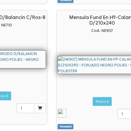
Novedad
 D/balancin C/ros-B
Mensula Fund En Hº-Cala
D/210x240
: NE710
Cod.: NE907
Precio $
Precio $
Novedad