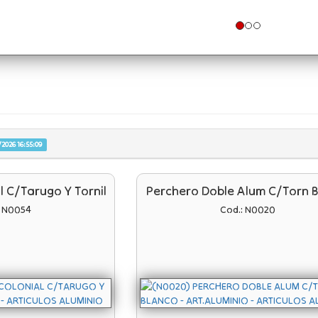
2026 16:55:09
l C/tarugo Y Tornil
Perchero Doble Alum C/torn 
: N0054
Cod.: N0020