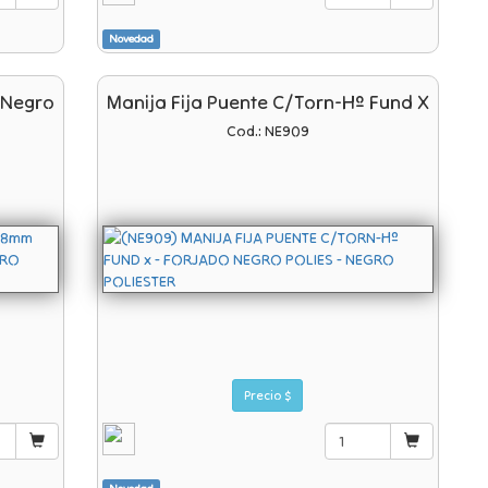
Novedad
 Negro
Manija Fija Puente C/torn-Hº Fund X
Cod.: NE909
Precio $