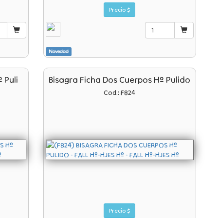
Precio $
Novedad
 Puli
Bisagra Ficha Dos Cuerpos Hº Pulido
Cod.: F824
Precio $