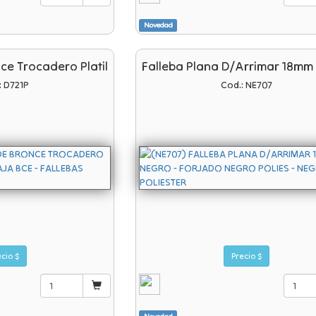
Novedad
ce Trocadero Platil
Falleba Plana D/arrimar 18mm
: D721P
Cod.: NE707
Precio $
Precio $