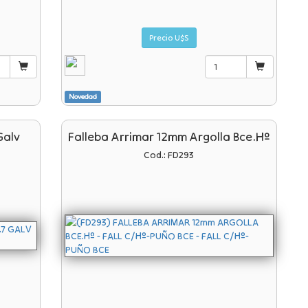
Precio U$S
Novedad
Galv
Falleba Arrimar 12mm Argolla Bce.hº
Cod.: FD293