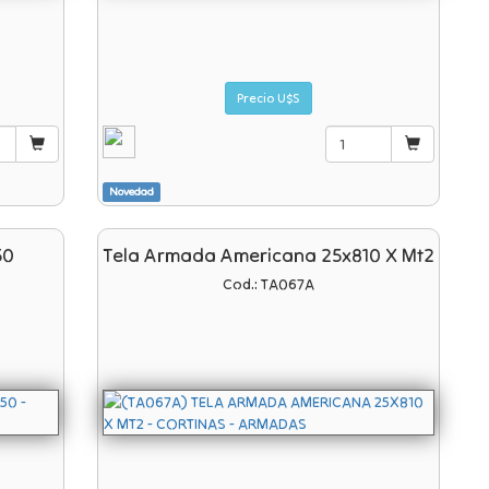
Precio U$S
Novedad
50
Tela Armada Americana 25x810 X Mt2
Cod.: TA067A