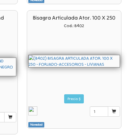
Novedad
nd
Bisagra Articulada Ator. 100 X 250
Cod.: B402
Precio $
Novedad