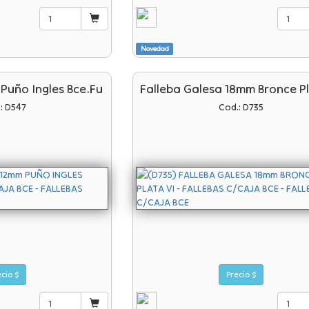
Novedad
 Puño Ingles Bce.fu
Falleba Galesa 18mm Bronce Pl
: D547
Cod.: D735
Precio $
Precio $