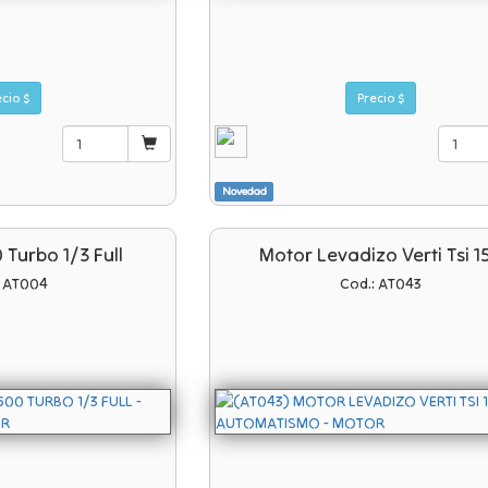
Precio $
Precio $
Novedad
Turbo 1/3 Full
Motor Levadizo Verti Tsi 1
: AT004
Cod.: AT043