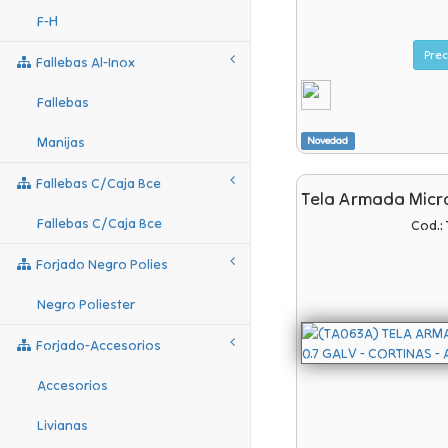
F-H
Prec
Fallebas Al-Inox
Fallebas
Manijas
Novedad
Fallebas C/caja Bce
Tela Armada Micr
Fallebas C/caja Bce
Cod.:
Forjado Negro Polies
Negro Poliester
Forjado-Accesorios
Accesorios
Livianas