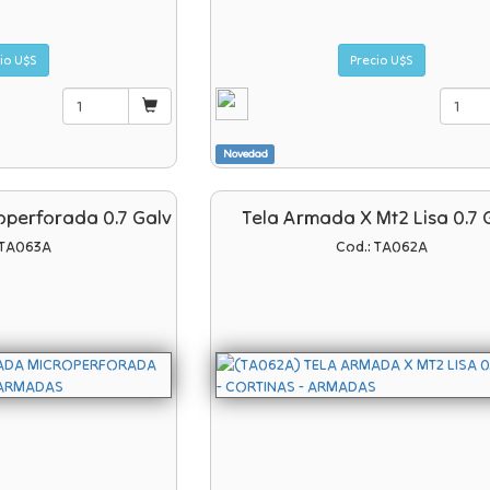
io U$S
Precio U$S
Novedad
operforada 0.7 Galv
Tela Armada X Mt2 Lisa 0.7 
 TA063A
Cod.: TA062A