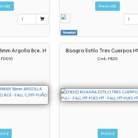
io U$S
Precio U$S
Novedad
18mm Argolla Bce. H
Bisagra Estilo Tres Cuerpos Hº
: FD010
Cod.: F820
Precio $
Precio $