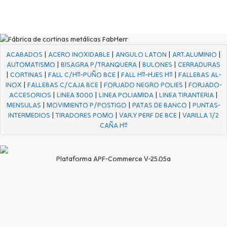
ACABADOS
|
ACERO INOXIDABLE
|
ANGULO LATON
|
ART.ALUMINIO
|
AUTOMATISMO
|
BISAGRA P/TRANQUERA
|
BULONES
|
CERRADURAS
|
CORTINAS
|
FALL C/Hº-PUÑO BCE
|
FALL Hº-HJES Hº
|
FALLEBAS AL-
INOX
|
FALLEBAS C/CAJA BCE
|
FORJADO NEGRO POLIES
|
FORJADO-
ACCESORIOS
|
LINEA 3000
|
LINEA POLIAMIDA
|
LINEA TIRANTERIA
|
MENSULAS
|
MOVIMIENTO P/POSTIGO
|
PATAS DE BANCO
|
PUNTAS-
INTERMEDIOS
|
TIRADORES POMO
|
VAR.Y PERF DE BCE
|
VARILLA 1/2
CAÑA Hº
Plataforma APF-Commerce V-25.05a