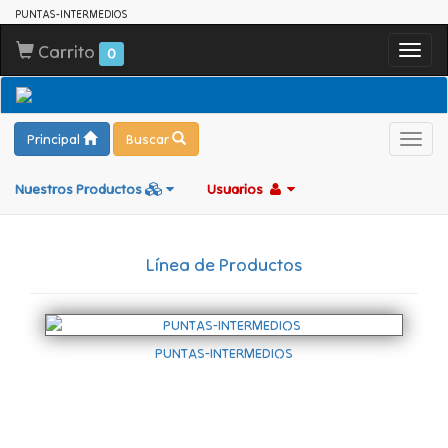
PUNTAS-INTERMEDIOS
Carrito
Toggl
0
navig
Principal
Buscar
Toggl
navig
Nuestros Productos
Usuarios
Línea de Productos
PUNTAS-INTERMEDIOS