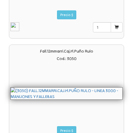
Precio $
Fall.12mmarri.caj.h.puño Rulo
Cod.: 3050
Precio $