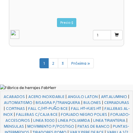
Precio $
1
2
3
Próxima »
ACABADOS
|
ACERO INOXIDABLE
|
ANGULO LATON
|
ART.ALUMINIO
|
AUTOMATISMO
|
BISAGRA P/TRANQUERA
|
BULONES
|
CERRADURAS
|
CORTINAS
|
FALL C/Hº-PUÑO BCE
|
FALL Hº-HJES Hº
|
FALLEBAS AL-
INOX
|
FALLEBAS C/CAJA BCE
|
FORJADO NEGRO POLIES
|
FORJADO-
ACCESORIOS
|
LINEA 3000
|
LINEA POLIAMIDA
|
LINEA TIRANTERIA
|
MENSULAS
|
MOVIMIENTO P/POSTIGO
|
PATAS DE BANCO
|
PUNTAS-
INTERMEDIOS
|
TIRADORES POMO
|
VAR.Y PERF DE BCE
|
VARILLA 1/2