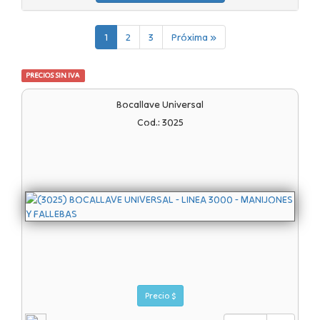
1
2
3
Próxima »
PRECIOS SIN IVA
Bocallave Universal
Cod.: 3025
Precio $