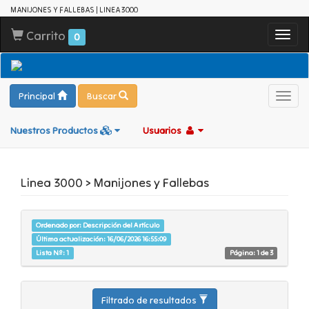
MANIJONES Y FALLEBAS | LINEA 3000
Carrito
Toggl
0
navig
Principal
Buscar
Toggl
navig
Nuestros Productos
Usuarios
Linea 3000 > Manijones y Fallebas
Ordenado por: Descripción del Artículo
Última actualización: 16/06/2026 16:55:09
Lista Nº: 1
Página: 1 de 3
Filtrado de resultados