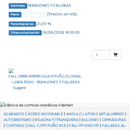
MANIJONES Y FALLEBAS
Sub Rubro:
(Precios sin IVA)
Consultar $
Precio:
21,00 %
Porcentaje de Iva:
16/06/2026 16:55:09
Última actualización:
Sugerir
ACABADOS
|
ACERO INOXIDABLE
|
ANGULO LATON
|
ART.ALUMINIO
|
AUTOMATISMO
|
BISAGRA P/TRANQUERA
|
BULONES
|
CERRADURAS
|
CORTINAS
|
FALL C/Hº-PUÑO BCE
|
FALL Hº-HJES Hº
|
FALLEBAS AL-