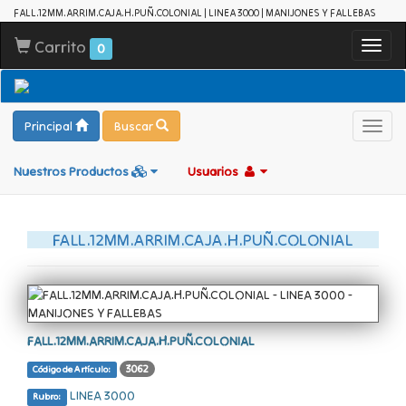
FALL.12MM.ARRIM.CAJA.H.PUÑ.COLONIAL | LINEA 3000 | MANIJONES Y FALLEBAS
Carrito
Toggl
0
navig
Principal
Buscar
Toggl
navig
Nuestros Productos
Usuarios
FALL.12MM.ARRIM.CAJA.H.PUÑ.COLONIAL
FALL.12MM.ARRIM.CAJA.H.PUÑ.COLONIAL
3062
Código de Artículo:
LINEA 3000
Rubro: