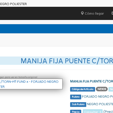
NEGRO POLIESTER
Cómo llegar
MANIJA FIJA PUENTE C/TO
ágen para ver en tamaño original
MANIJA FIJA PUENTE C/TO
NE909
Código de Artículo:
N
FORJADO NEGRO P
Rubro:
NEGRO POLIEST
Sub Rubro:
(Preci
Consultar $
Precio: