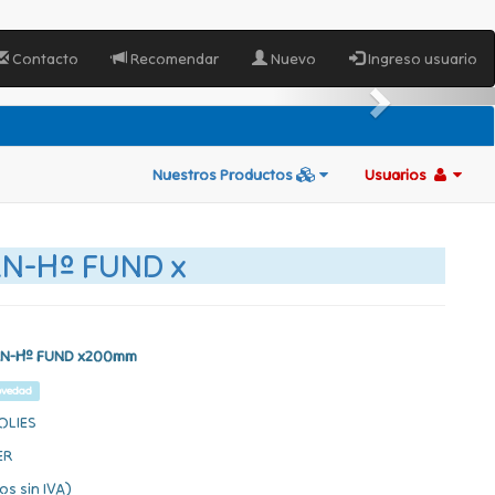
Contacto
Recomendar
Nuevo
Ingreso usuario
Nuestros Productos
Usuarios
RN-Hº FUND x
RN-Hº FUND x200mm
ovedad
OLIES
ER
os sin IVA)