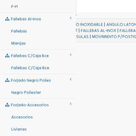
F-H
Fallebas Al-Inox
ACABADOS
|
ACERO INOXIDABLE
|
ANGULO LATO
FALL Hº-HJES Hº
|
FALLEBAS AL-INOX
|
FALLEBA
Fallebas
MENSULAS
|
MOVIMIENTO P/POSTI
Manijas
Fallebas C/caja Bce
Fallebas C/caja Bce
Forjado Negro Polies
Negro Poliester
Forjado-Accesorios
Accesorios
Livianas