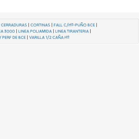
|
CERRADURAS
|
CORTINAS
|
FALL C/Hº-PUÑO BCE
|
EA 3000
|
LINEA POLIAMIDA
|
LINEA TIRANTERIA
|
Y PERF DE BCE
|
VARILLA 1/2 CAÑA Hº