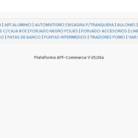
N
|
ART.ALUMINIO
|
AUTOMATISMO
|
BISAGRA P/TRANQUERA
|
BULONES
S C/CAJA BCE
|
FORJADO NEGRO POLIES
|
FORJADO-ACCESORIOS
|
LIN
GO
|
PATAS DE BANCO
|
PUNTAS-INTERMEDIOS
|
TIRADORES POMO
|
VAR.
Plataforma APF-Commerce V-25.05a