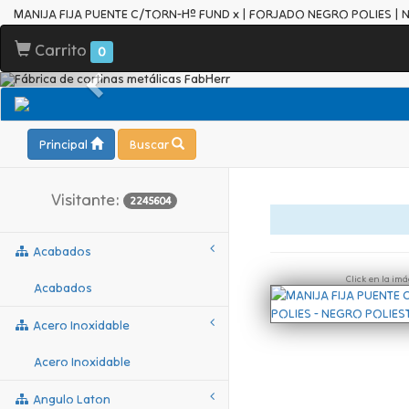
MANIJA FIJA PUENTE C/TORN-Hº FUND x | FORJADO NEGRO POLIES | 
Carrito
0
Principal
Buscar
Visitante:
2245604
Acabados
Click en la im
Acabados
Acero Inoxidable
Acero Inoxidable
Angulo Laton