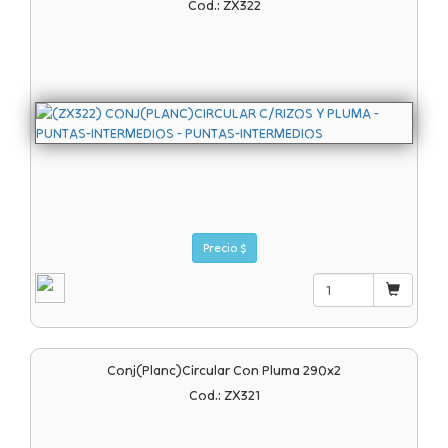
Cod.: ZX322
Precio $
Conj(planc)circular Con Pluma 290x2
Cod.: ZX321