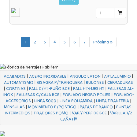
1
2
3
4
5
6
7
Próxima »
ACABADOS
|
ACERO INOXIDABLE
|
ANGULO LATON
|
ART.ALUMINIO
|
AUTOMATISMO
|
BISAGRA P/TRANQUERA
|
BULONES
|
CERRADURAS
|
CORTINAS
|
FALL C/Hº-PUÑO BCE
|
FALL Hº-HJES Hº
|
FALLEBAS AL-
INOX
|
FALLEBAS C/CAJA BCE
|
FORJADO NEGRO POLIES
|
FORJADO-
ACCESORIOS
|
LINEA 3000
|
LINEA POLIAMIDA
|
LINEA TIRANTERIA
|
MENSULAS
|
MOVIMIENTO P/POSTIGO
|
PATAS DE BANCO
|
PUNTAS-
INTERMEDIOS
|
TIRADORES POMO
|
VAR.Y PERF DE BCE
|
VARILLA 1/2
CAÑA Hº