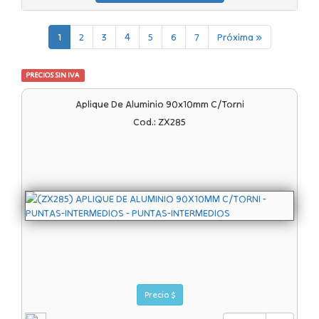
1
2
3
4
5
6
7
Próxima »
PRECIOS SIN IVA
Aplique De Aluminio 90x10mm C/torni
Cod.: ZX285
Precio $