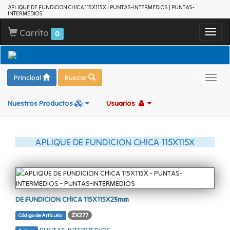
APLIQUE DE FUNDICION CHICA 115X115X | PUNTAS-INTERMEDIOS | PUNTAS-
INTERMEDIOS
Carrito
Toggl
0
navig
Principal
Buscar
Toggl
navig
Nuestros Productos
Usuarios
APLIQUE DE FUNDICION CHICA 115X115X
DE FUNDICION CHICA 115X115X23mm
ZX277
Código de Artículo: