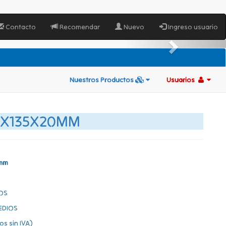
Contacto
Recomendar
Nuevo
Ingreso usuario
Nuestros Productos
Usuarios
85X135X20MM
0mm
OS
EDIOS
os sin IVA)