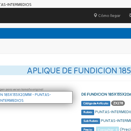
TAS-INTERMEDIOS
Cómo llegar
APLIQUE DE FUNDICION 1
ágen para ver en tamaño original
DE FUNDICION 185X135X2
ZX278
Código de Artículo:
PUNTAS-INTERMEDI
Rubro:
PUNTAS-INTERM
Sub Rubro:
(Preci
Consultar $
Precio: