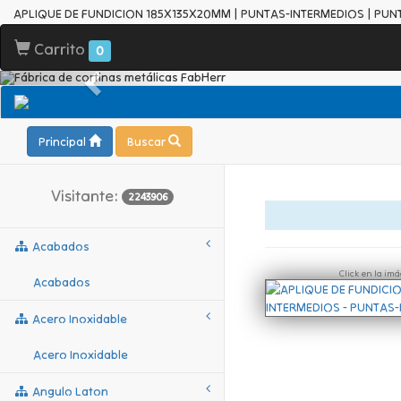
APLIQUE DE FUNDICION 185X135X20MM | PUNTAS-INTERMEDIOS | PUN
Carrito
0
Principal
Buscar
Visitante:
2243906
Acabados
Click en la im
Acabados
Acero Inoxidable
Acero Inoxidable
Angulo Laton