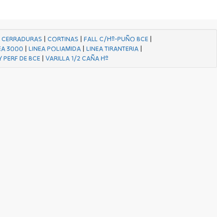
|
CERRADURAS
|
CORTINAS
|
FALL C/Hº-PUÑO BCE
|
EA 3000
|
LINEA POLIAMIDA
|
LINEA TIRANTERIA
|
Y PERF DE BCE
|
VARILLA 1/2 CAÑA Hº