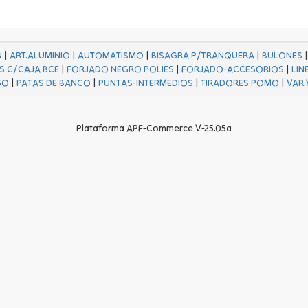
N
|
ART.ALUMINIO
|
AUTOMATISMO
|
BISAGRA P/TRANQUERA
|
BULONES
S C/CAJA BCE
|
FORJADO NEGRO POLIES
|
FORJADO-ACCESORIOS
|
LIN
GO
|
PATAS DE BANCO
|
PUNTAS-INTERMEDIOS
|
TIRADORES POMO
|
VAR.
Plataforma APF-Commerce V-25.05a