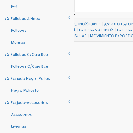
F-H
Fallebas Al-Inox
ACABADOS
|
ACERO INOXIDABLE
|
ANGULO LATO
FALL Hº-HJES Hº
|
FALLEBAS AL-INOX
|
FALLEBA
Fallebas
MENSULAS
|
MOVIMIENTO P/POSTI
Manijas
Fallebas C/caja Bce
Fallebas C/caja Bce
Forjado Negro Polies
Negro Poliester
Forjado-Accesorios
Accesorios
Livianas