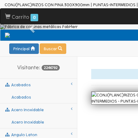
CONJ(PLANC)RIZOS CON PINA 300X900mm | PUNTAS-INTERMEDIOS |
Carrito
0
Principal
Buscar
Visitante:
2246792
Acabados
Acabados
Acero Inoxidable
Acero Inoxidable
Angulo Laton