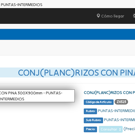
 PUNTAS-INTERMEDIOS
Cómo llegar
CONJ(PLANC)RIZOS CON PI
CONJ(PLANC)RIZOS CON 
ZX323
Código de Artículo:
PUNTAS-INTERMEDI
Rubro:
PUNTAS-INTERM
Sub Rubro:
(Preci
Consultar $
Precio: