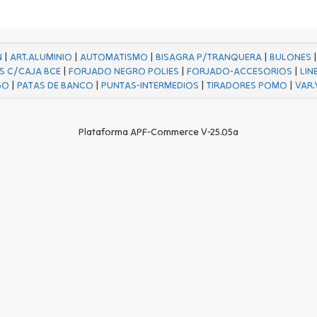
N
|
ART.ALUMINIO
|
AUTOMATISMO
|
BISAGRA P/TRANQUERA
|
BULONES
S C/CAJA BCE
|
FORJADO NEGRO POLIES
|
FORJADO-ACCESORIOS
|
LIN
GO
|
PATAS DE BANCO
|
PUNTAS-INTERMEDIOS
|
TIRADORES POMO
|
VAR.
Plataforma APF-Commerce V-25.05a