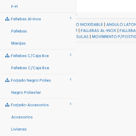
F-H
Fallebas Al-Inox
ACABADOS
|
ACERO INOXIDABLE
|
ANGULO LATO
FALL Hº-HJES Hº
|
FALLEBAS AL-INOX
|
FALLEBA
Fallebas
MENSULAS
|
MOVIMIENTO P/POSTI
Manijas
Fallebas C/caja Bce
Fallebas C/caja Bce
Forjado Negro Polies
Negro Poliester
Forjado-Accesorios
Accesorios
Livianas