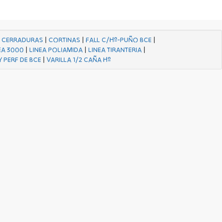
|
CERRADURAS
|
CORTINAS
|
FALL C/Hº-PUÑO BCE
|
EA 3000
|
LINEA POLIAMIDA
|
LINEA TIRANTERIA
|
Y PERF DE BCE
|
VARILLA 1/2 CAÑA Hº