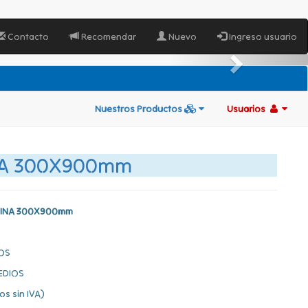
Contacto
Recomendar
Nuevo
Ingreso usuario
Nuestros Productos
Usuarios
NA 300X900mm
PINA 300X900mm
OS
EDIOS
os sin IVA)