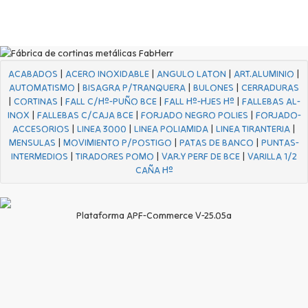
ACABADOS
|
ACERO INOXIDABLE
|
ANGULO LATON
|
ART.ALUMINIO
|
AUTOMATISMO
|
BISAGRA P/TRANQUERA
|
BULONES
|
CERRADURAS
|
CORTINAS
|
FALL C/Hº-PUÑO BCE
|
FALL Hº-HJES Hº
|
FALLEBAS AL-
INOX
|
FALLEBAS C/CAJA BCE
|
FORJADO NEGRO POLIES
|
FORJADO-
ACCESORIOS
|
LINEA 3000
|
LINEA POLIAMIDA
|
LINEA TIRANTERIA
|
MENSULAS
|
MOVIMIENTO P/POSTIGO
|
PATAS DE BANCO
|
PUNTAS-
INTERMEDIOS
|
TIRADORES POMO
|
VAR.Y PERF DE BCE
|
VARILLA 1/2
CAÑA Hº
Plataforma APF-Commerce V-25.05a