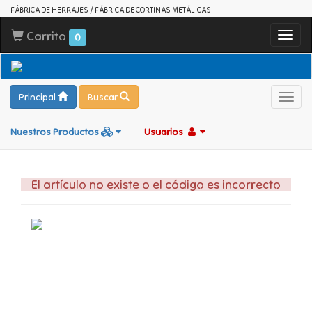
FÁBRICA DE HERRAJES / FÁBRICA DE CORTINAS METÁLICAS.
Carrito
Toggl
0
navig
Principal
Buscar
Toggl
navig
Nuestros Productos
Usuarios
El artículo no existe o el código es incorrecto