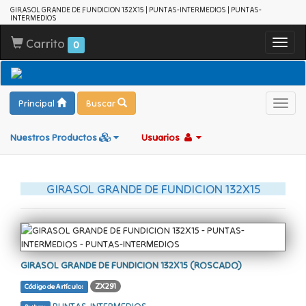
GIRASOL GRANDE DE FUNDICION 132X15 | PUNTAS-INTERMEDIOS | PUNTAS-
INTERMEDIOS
Carrito
Toggl
0
navig
Principal
Buscar
Toggl
navig
Nuestros Productos
Usuarios
GIRASOL GRANDE DE FUNDICION 132X15
GIRASOL GRANDE DE FUNDICION 132X15 (ROSCADO)
ZX291
Código de Artículo: