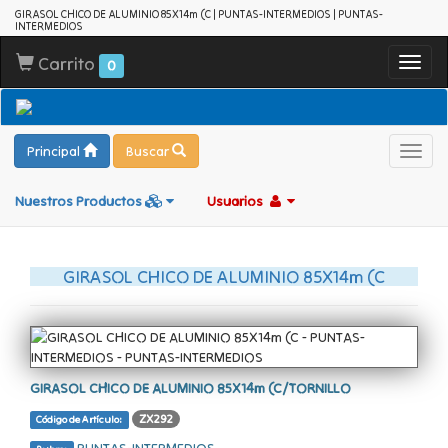
GIRASOL CHICO DE ALUMINIO 85X14m (C | PUNTAS-INTERMEDIOS | PUNTAS-
INTERMEDIOS
Carrito
Toggl
0
navig
Principal
Buscar
Toggl
navig
Nuestros Productos
Usuarios
GIRASOL CHICO DE ALUMINIO 85X14m (C
GIRASOL CHICO DE ALUMINIO 85X14m (C/TORNILLO
ZX292
Código de Artículo: