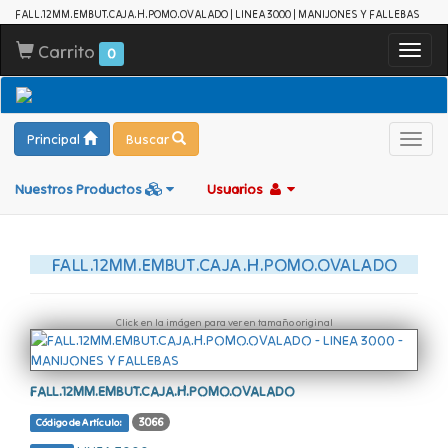
FALL.12MM.EMBUT.CAJA.H.POMO.OVALADO | LINEA 3000 | MANIJONES Y FALLEBAS
Carrito
Toggl
0
navig
Principal
Buscar
Toggl
navig
Nuestros Productos
Usuarios
FALL.12MM.EMBUT.CAJA.H.POMO.OVALADO
Click en la imágen para ver en tamaño original
FALL.12MM.EMBUT.CAJA.H.POMO.OVALADO
3066
Código de Artículo: