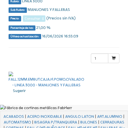
LINEA 3000
Rubro:
MANIJONES Y FALLEBAS
Sub Rubro:
(Precios sin IVA)
Consultar $
Precio:
21,00 %
Porcentaje de Iva:
16/06/2026 16:55:09
Última actualización:
Sugerir
ACABADOS
|
ACERO INOXIDABLE
|
ANGULO LATON
|
ART.ALUMINIO
|
AUTOMATISMO
|
BISAGRA P/TRANQUERA
|
BULONES
|
CERRADURAS
|
CORTINAS
|
FALL C/Hº-PUÑO BCE
|
FALL Hº-HJES Hº
|
FALLEBAS AL-