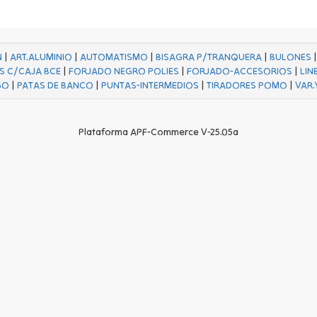
N
|
ART.ALUMINIO
|
AUTOMATISMO
|
BISAGRA P/TRANQUERA
|
BULONES
S C/CAJA BCE
|
FORJADO NEGRO POLIES
|
FORJADO-ACCESORIOS
|
LIN
GO
|
PATAS DE BANCO
|
PUNTAS-INTERMEDIOS
|
TIRADORES POMO
|
VAR.
Plataforma APF-Commerce V-25.05a