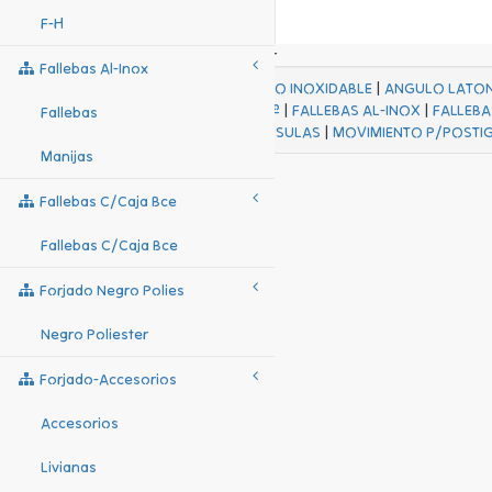
F-H
Fallebas Al-Inox
ACABADOS
|
ACERO INOXIDABLE
|
ANGULO LATO
FALL Hº-HJES Hº
|
FALLEBAS AL-INOX
|
FALLEBA
Fallebas
MENSULAS
|
MOVIMIENTO P/POSTI
Manijas
Fallebas C/caja Bce
Fallebas C/caja Bce
Forjado Negro Polies
Negro Poliester
Forjado-Accesorios
Accesorios
Livianas