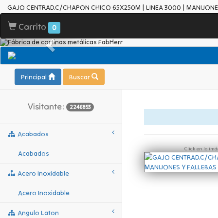
GAJO CENTRAD.C/CHAPON CHICO 65X250M | LINEA 3000 | MANIJONE
Carrito
0
Principal
Buscar
Visitante:
2246853
Acabados
Click en la im
Acabados
Acero Inoxidable
Acero Inoxidable
Angulo Laton