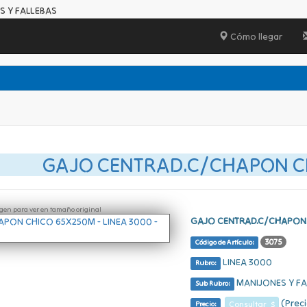
S Y FALLEBAS
Cómo llegar
GAJO CENTRAD.C/CHAPON C
ágen para ver en tamaño original
GAJO CENTRAD.C/CHAPON
3075
Código de Artículo:
LINEA 3000
Rubro:
MANIJONES Y FA
Sub Rubro:
(Preci
Consultar $
Precio: