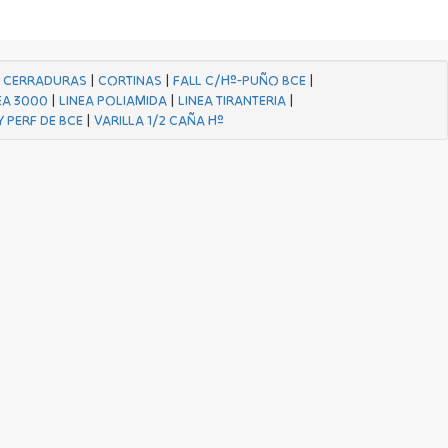
|
CERRADURAS
|
CORTINAS
|
FALL C/Hº-PUÑO BCE
|
EA 3000
|
LINEA POLIAMIDA
|
LINEA TIRANTERIA
|
Y PERF DE BCE
|
VARILLA 1/2 CAÑA Hº