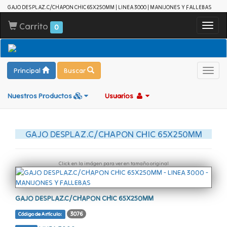
GAJO DESPLAZ.C/CHAPON CHIC 65X250MM | LINEA 3000 | MANIJONES Y FALLEBAS
Carrito
Toggl
0
navig
Principal
Buscar
Toggl
navig
Nuestros Productos
Usuarios
GAJO DESPLAZ.C/CHAPON CHIC 65X250MM
Click en la imágen para ver en tamaño original
GAJO DESPLAZ.C/CHAPON CHIC 65X250MM
3076
Código de Artículo: