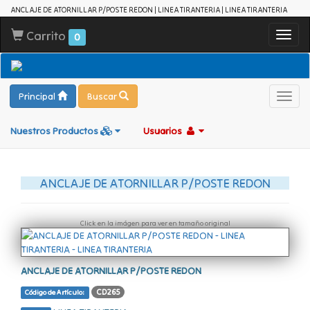
ANCLAJE DE ATORNILLAR P/POSTE REDON | LINEA TIRANTERIA | LINEA TIRANTERIA
Carrito
Toggl
0
navig
Principal
Buscar
Toggl
navig
Nuestros Productos
Usuarios
ANCLAJE DE ATORNILLAR P/POSTE REDON
Click en la imágen para ver en tamaño original
ANCLAJE DE ATORNILLAR P/POSTE REDON
CD265
Código de Artículo: