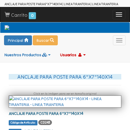
ANCLAJE PARA POSTE PARA 6"X7"140X14 | LINEA TIRANTERIA | LINEA TIRANTERIA
Carrito
Toggl
0
navig
Principal
Buscar
Toggl
navig
Nuestros Productos
Usuarios
ANCLAJE PARA POSTE PARA 6"X7"140X14
Click en la imágen para ver en tamaño original
ANCLAJE PARA POSTE PARA 6"X7"140X14
CD243
Código de Artículo: