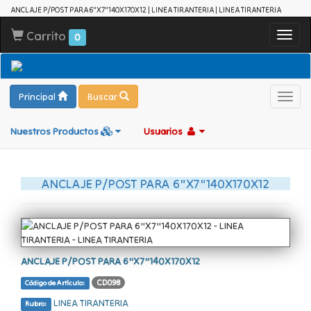
ANCLAJE P/POST PARA 6"X7"140X170X12 | LINEA TIRANTERIA | LINEA TIRANTERIA
Carrito
Toggl
0
navig
Principal
Buscar
Toggl
navig
Nuestros Productos
Usuarios
ANCLAJE P/POST PARA 6"X7"140X170X12
ANCLAJE P/POST PARA 6"X7"140X170X12
CD098
Código de Artículo:
LINEA TIRANTERIA
Rubro: