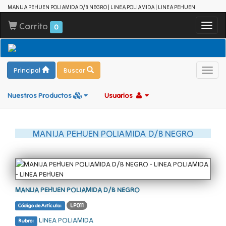
MANIJA PEHUEN POLIAMIDA D/B NEGRO | LINEA POLIAMIDA | LINEA PEHUEN
Carrito
Toggl
0
navig
Principal
Buscar
Toggl
navig
Nuestros Productos
Usuarios
MANIJA PEHUEN POLIAMIDA D/B NEGRO
MANIJA PEHUEN POLIAMIDA D/B NEGRO
LP011
Código de Artículo:
LINEA POLIAMIDA
Rubro: