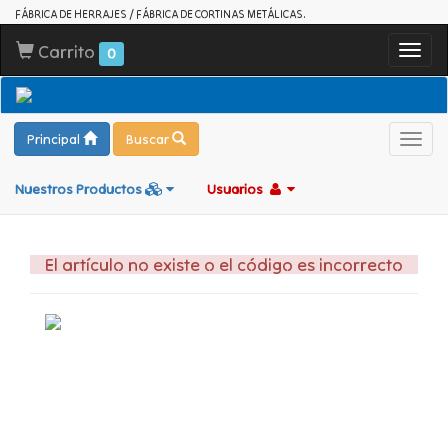
FÁBRICA DE HERRAJES / FÁBRICA DE CORTINAS METÁLICAS.
Carrito
Toggl
0
navig
Principal
Buscar
Toggl
navig
Nuestros Productos
Usuarios
El artículo no existe o el código es incorrecto