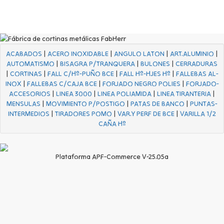
ACABADOS
|
ACERO INOXIDABLE
|
ANGULO LATON
|
ART.ALUMINIO
|
AUTOMATISMO
|
BISAGRA P/TRANQUERA
|
BULONES
|
CERRADURAS
|
CORTINAS
|
FALL C/Hº-PUÑO BCE
|
FALL Hº-HJES Hº
|
FALLEBAS AL-
INOX
|
FALLEBAS C/CAJA BCE
|
FORJADO NEGRO POLIES
|
FORJADO-
ACCESORIOS
|
LINEA 3000
|
LINEA POLIAMIDA
|
LINEA TIRANTERIA
|
MENSULAS
|
MOVIMIENTO P/POSTIGO
|
PATAS DE BANCO
|
PUNTAS-
INTERMEDIOS
|
TIRADORES POMO
|
VAR.Y PERF DE BCE
|
VARILLA 1/2
CAÑA Hº
Plataforma APF-Commerce V-25.05a