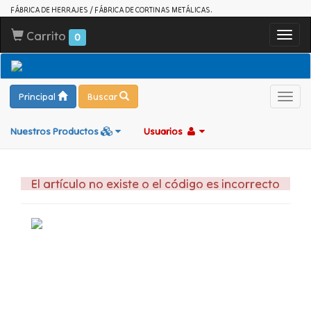
FÁBRICA DE HERRAJES / FÁBRICA DE CORTINAS METÁLICAS.
Carrito
Toggl
0
navig
Principal
Buscar
Toggl
navig
Nuestros Productos
Usuarios
El artículo no existe o el código es incorrecto