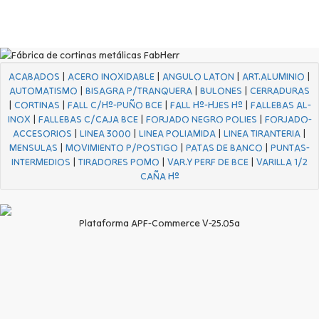
ACABADOS
|
ACERO INOXIDABLE
|
ANGULO LATON
|
ART.ALUMINIO
|
AUTOMATISMO
|
BISAGRA P/TRANQUERA
|
BULONES
|
CERRADURAS
|
CORTINAS
|
FALL C/Hº-PUÑO BCE
|
FALL Hº-HJES Hº
|
FALLEBAS AL-
INOX
|
FALLEBAS C/CAJA BCE
|
FORJADO NEGRO POLIES
|
FORJADO-
ACCESORIOS
|
LINEA 3000
|
LINEA POLIAMIDA
|
LINEA TIRANTERIA
|
MENSULAS
|
MOVIMIENTO P/POSTIGO
|
PATAS DE BANCO
|
PUNTAS-
INTERMEDIOS
|
TIRADORES POMO
|
VAR.Y PERF DE BCE
|
VARILLA 1/2
CAÑA Hº
Plataforma APF-Commerce V-25.05a