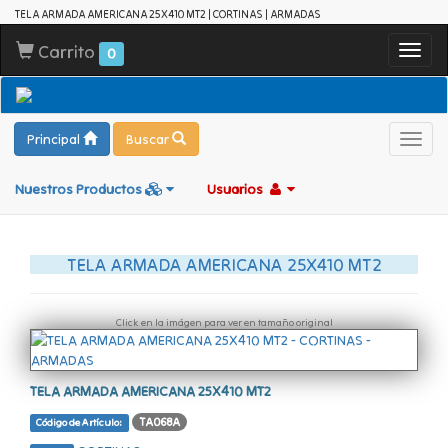
TELA ARMADA AMERICANA 25X410 MT2 | CORTINAS | ARMADAS
Carrito
Toggl
0
navig
Principal
Buscar
Toggl
navig
Nuestros Productos
Usuarios
TELA ARMADA AMERICANA 25X410 MT2
Click en la imágen para ver en tamaño original
TELA ARMADA AMERICANA 25X410 MT2
TA068A
Código de Artículo: