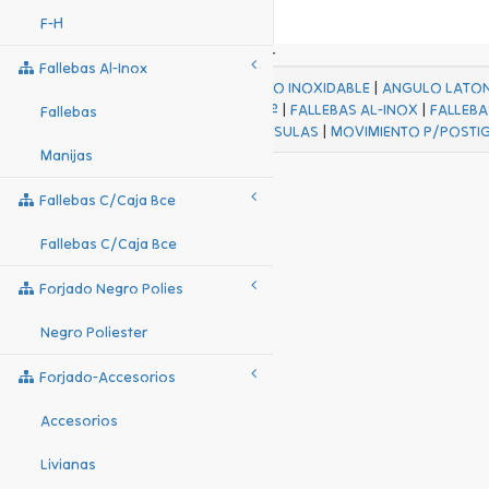
F-H
Fallebas Al-Inox
ACABADOS
|
ACERO INOXIDABLE
|
ANGULO LATO
FALL Hº-HJES Hº
|
FALLEBAS AL-INOX
|
FALLEBA
Fallebas
MENSULAS
|
MOVIMIENTO P/POSTI
Manijas
Fallebas C/caja Bce
Fallebas C/caja Bce
Forjado Negro Polies
Negro Poliester
Forjado-Accesorios
Accesorios
Livianas