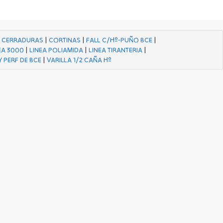
|
CERRADURAS
|
CORTINAS
|
FALL C/Hº-PUÑO BCE
|
EA 3000
|
LINEA POLIAMIDA
|
LINEA TIRANTERIA
|
Y PERF DE BCE
|
VARILLA 1/2 CAÑA Hº