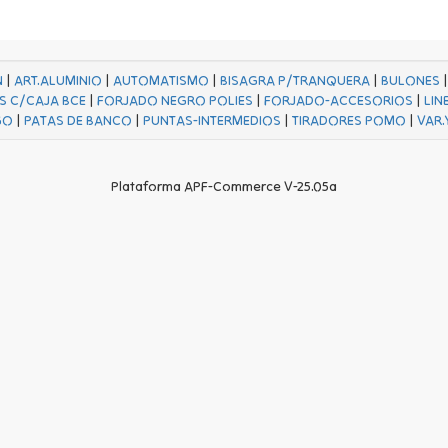
N
|
ART.ALUMINIO
|
AUTOMATISMO
|
BISAGRA P/TRANQUERA
|
BULONES
S C/CAJA BCE
|
FORJADO NEGRO POLIES
|
FORJADO-ACCESORIOS
|
LIN
GO
|
PATAS DE BANCO
|
PUNTAS-INTERMEDIOS
|
TIRADORES POMO
|
VAR.
Plataforma APF-Commerce V-25.05a