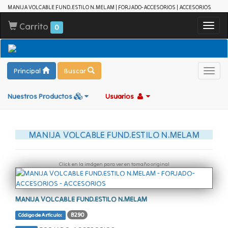
MANIJA VOLCABLE FUND.ESTILO N.MELAM | FORJADO-ACCESORIOS | ACCESORIOS
Carrito
Toggl
0
navig
Principal
Buscar
Toggl
navig
Nuestros Productos
Usuarios
MANIJA VOLCABLE FUND.ESTILO N.MELAM
Click en la imágen para ver en tamaño original
MANIJA VOLCABLE FUND.ESTILO N.MELAM
B290
Código de Artículo: