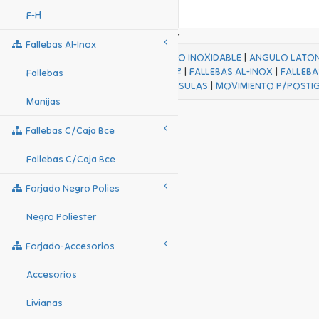
F-H
Fallebas Al-Inox
ACABADOS
|
ACERO INOXIDABLE
|
ANGULO LATO
FALL Hº-HJES Hº
|
FALLEBAS AL-INOX
|
FALLEBA
Fallebas
MENSULAS
|
MOVIMIENTO P/POSTI
Manijas
Fallebas C/caja Bce
Fallebas C/caja Bce
Forjado Negro Polies
Negro Poliester
Forjado-Accesorios
Accesorios
Livianas