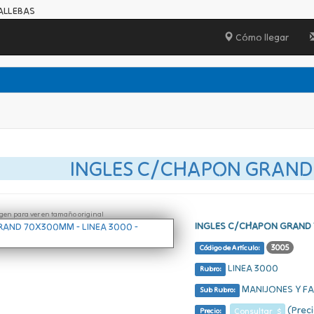
ALLEBAS
Cómo llegar
INGLES C/CHAPON GRAN
ágen para ver en tamaño original
INGLES C/CHAPON GRAND
3005
Código de Artículo:
LINEA 3000
Rubro:
MANIJONES Y FA
Sub Rubro:
(Preci
Consultar $
Precio: