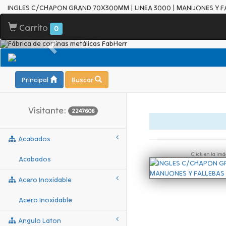
INGLES C/CHAPON GRAND 70X300MM | LINEA 3000 | MANIJONES Y F
Carrito
0
Principal
Buscar
Visitante:
2247606
Acabados
Click en la im
Acabados
Acero Inoxidable
Acero Inoxidable
Angulo Laton