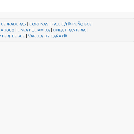
|
CERRADURAS
|
CORTINAS
|
FALL C/Hº-PUÑO BCE
|
EA 3000
|
LINEA POLIAMIDA
|
LINEA TIRANTERIA
|
Y PERF DE BCE
|
VARILLA 1/2 CAÑA Hº