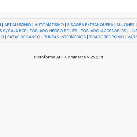
N
|
ART.ALUMINIO
|
AUTOMATISMO
|
BISAGRA P/TRANQUERA
|
BULONES
S C/CAJA BCE
|
FORJADO NEGRO POLIES
|
FORJADO-ACCESORIOS
|
LIN
GO
|
PATAS DE BANCO
|
PUNTAS-INTERMEDIOS
|
TIRADORES POMO
|
VAR.
Plataforma APF-Commerce V-25.05a