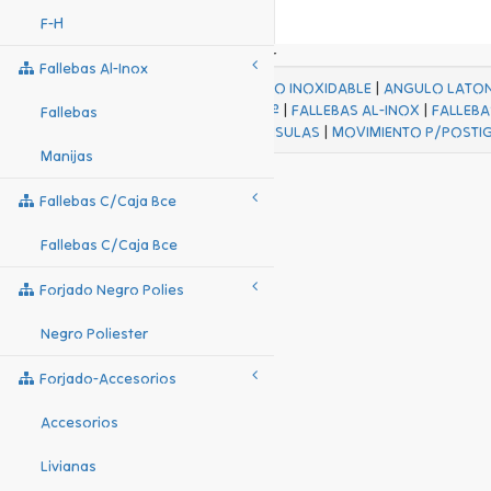
F-H
Fallebas Al-Inox
ACABADOS
|
ACERO INOXIDABLE
|
ANGULO LATO
FALL Hº-HJES Hº
|
FALLEBAS AL-INOX
|
FALLEBA
Fallebas
MENSULAS
|
MOVIMIENTO P/POSTI
Manijas
Fallebas C/caja Bce
Fallebas C/caja Bce
Forjado Negro Polies
Negro Poliester
Forjado-Accesorios
Accesorios
Livianas