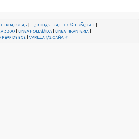
|
CERRADURAS
|
CORTINAS
|
FALL C/Hº-PUÑO BCE
|
EA 3000
|
LINEA POLIAMIDA
|
LINEA TIRANTERIA
|
Y PERF DE BCE
|
VARILLA 1/2 CAÑA Hº