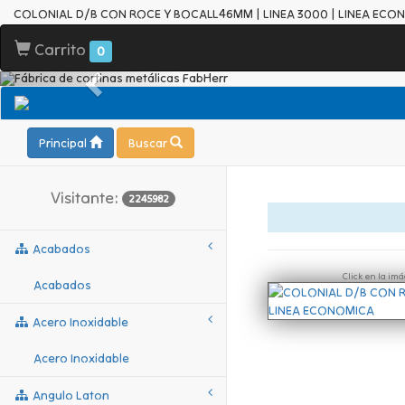
COLONIAL D/B CON ROCE Y BOCALL46MM | LINEA 3000 | LINEA ECO
Carrito
0
Principal
Buscar
Visitante:
2245982
Acabados
Click en la im
Acabados
Acero Inoxidable
Acero Inoxidable
Angulo Laton