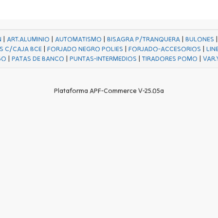
N
|
ART.ALUMINIO
|
AUTOMATISMO
|
BISAGRA P/TRANQUERA
|
BULONES
S C/CAJA BCE
|
FORJADO NEGRO POLIES
|
FORJADO-ACCESORIOS
|
LIN
GO
|
PATAS DE BANCO
|
PUNTAS-INTERMEDIOS
|
TIRADORES POMO
|
VAR.
Plataforma APF-Commerce V-25.05a