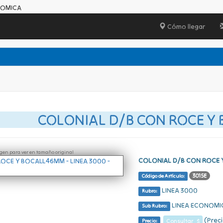
NOMICA
Cómo llegar
COLONIAL D/B CON ROCE Y
ágen para ver en tamaño original
COLONIAL D/B CON ROCE
3015E
Código de Artículo:
LINEA 3000
Rubro:
LINEA ECONOMI
Sub Rubro:
(Preci
Consultar $
Precio: