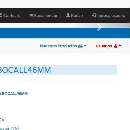
Contacto
Recomendar
Nuevo
Ingreso usuario
Nuestros Productos
Usuarios
 BOCALL46MM
 Y BOCALL46MM
CA
os sin IVA)