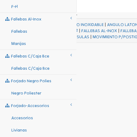
F-H
Fallebas Al-Inox
ACABADOS
|
ACERO INOXIDABLE
|
ANGULO LATO
FALL Hº-HJES Hº
|
FALLEBAS AL-INOX
|
FALLEBA
Fallebas
MENSULAS
|
MOVIMIENTO P/POSTI
Manijas
Fallebas C/caja Bce
Fallebas C/caja Bce
Forjado Negro Polies
Negro Poliester
Forjado-Accesorios
Accesorios
Livianas