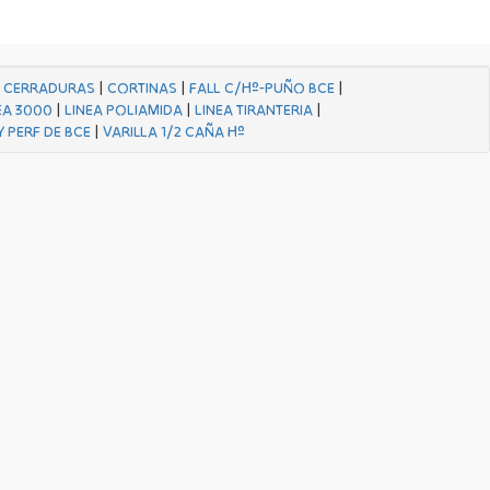
|
CERRADURAS
|
CORTINAS
|
FALL C/Hº-PUÑO BCE
|
EA 3000
|
LINEA POLIAMIDA
|
LINEA TIRANTERIA
|
Y PERF DE BCE
|
VARILLA 1/2 CAÑA Hº