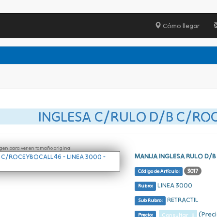
Cómo llegar
INGLESA C/RULO D/B C/RO
ágen para ver en tamaño original
MANIJA INGLESA RULO D/
3017
Código de Artículo:
LINEA 3000
Rubro:
RETRACTIL
Sub Rubro:
(Preci
Consultar $
Precio: