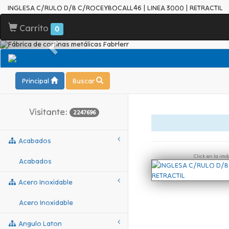
INGLESA C/RULO D/B C/ROCEYBOCALL46 | LINEA 3000 | RETRACTIL
Carrito
0
Principal
Buscar
Visitante:
2247696
Acabados
Click en la im
Acabados
Acero Inoxidable
Acero Inoxidable
Angulo Laton