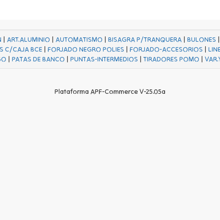
N
|
ART.ALUMINIO
|
AUTOMATISMO
|
BISAGRA P/TRANQUERA
|
BULONES
S C/CAJA BCE
|
FORJADO NEGRO POLIES
|
FORJADO-ACCESORIOS
|
LIN
GO
|
PATAS DE BANCO
|
PUNTAS-INTERMEDIOS
|
TIRADORES POMO
|
VAR.
Plataforma APF-Commerce V-25.05a