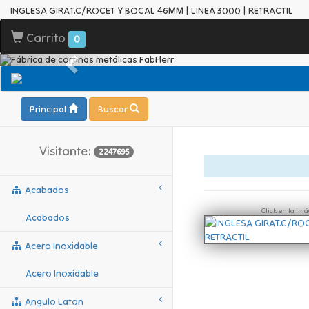
INGLESA GIRAT.C/ROCET Y BOCAL 46MM | LINEA 3000 | RETRACTIL
Carrito
0
Principal
Buscar
Visitante:
2247695
Acabados
Click en la im
Acabados
Acero Inoxidable
Acero Inoxidable
Angulo Laton