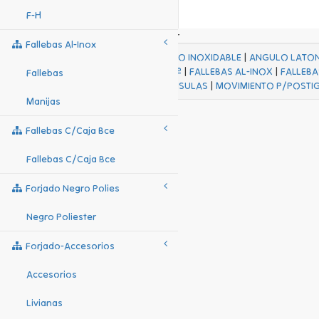
F-H
Fallebas Al-Inox
ACABADOS
|
ACERO INOXIDABLE
|
ANGULO LATO
FALL Hº-HJES Hº
|
FALLEBAS AL-INOX
|
FALLEBA
Fallebas
MENSULAS
|
MOVIMIENTO P/POSTI
Manijas
Fallebas C/caja Bce
Fallebas C/caja Bce
Forjado Negro Polies
Negro Poliester
Forjado-Accesorios
Accesorios
Livianas