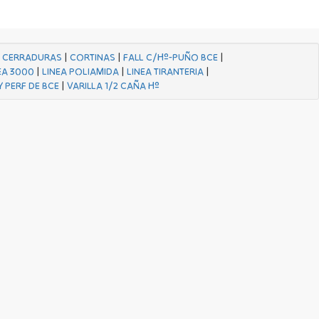
|
CERRADURAS
|
CORTINAS
|
FALL C/Hº-PUÑO BCE
|
EA 3000
|
LINEA POLIAMIDA
|
LINEA TIRANTERIA
|
Y PERF DE BCE
|
VARILLA 1/2 CAÑA Hº