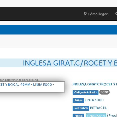
Cómo llegar
INGLESA GIRAT.C/ROCET Y
ágen para ver en tamaño original
INGLESA GIRAT.C/ROCET 
3020
Código de Artículo:
LINEA 3000
Rubro:
RETRACTIL
Sub Rubro:
(Preci
Consultar $
Precio: