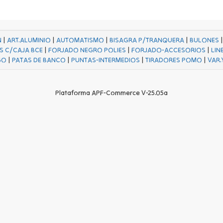
N
|
ART.ALUMINIO
|
AUTOMATISMO
|
BISAGRA P/TRANQUERA
|
BULONES
S C/CAJA BCE
|
FORJADO NEGRO POLIES
|
FORJADO-ACCESORIOS
|
LIN
GO
|
PATAS DE BANCO
|
PUNTAS-INTERMEDIOS
|
TIRADORES POMO
|
VAR.
Plataforma APF-Commerce V-25.05a