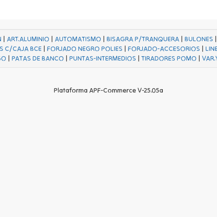
N
|
ART.ALUMINIO
|
AUTOMATISMO
|
BISAGRA P/TRANQUERA
|
BULONES
S C/CAJA BCE
|
FORJADO NEGRO POLIES
|
FORJADO-ACCESORIOS
|
LIN
GO
|
PATAS DE BANCO
|
PUNTAS-INTERMEDIOS
|
TIRADORES POMO
|
VAR.
Plataforma APF-Commerce V-25.05a