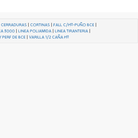
|
CERRADURAS
|
CORTINAS
|
FALL C/Hº-PUÑO BCE
|
EA 3000
|
LINEA POLIAMIDA
|
LINEA TIRANTERIA
|
Y PERF DE BCE
|
VARILLA 1/2 CAÑA Hº