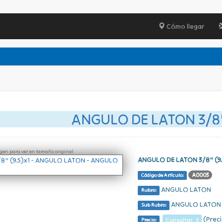
Cómo llegar
ANGULO DE LATON 3/8"
ágen para ver en tamaño original
ANGULO DE LATON 3/8" (9.
A0003
Código de Artículo:
ANGULO LATON
Rubro:
ANGULO LATON
Sub Rubro:
(Preci
Consultar $
Precio: