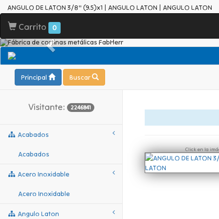
ANGULO DE LATON 3/8" (9.5)x1 | ANGULO LATON | ANGULO LATON
Carrito
0
Principal
Buscar
Visitante:
2246841
Acabados
Click en la im
Acabados
Acero Inoxidable
Acero Inoxidable
Angulo Laton