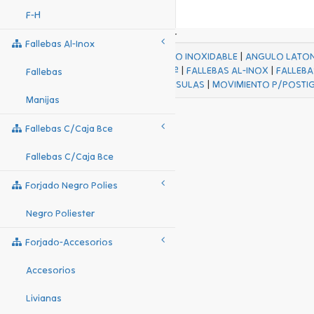
F-H
Fallebas Al-Inox
ACABADOS
|
ACERO INOXIDABLE
|
ANGULO LATO
FALL Hº-HJES Hº
|
FALLEBAS AL-INOX
|
FALLEBA
Fallebas
MENSULAS
|
MOVIMIENTO P/POSTI
Manijas
Fallebas C/caja Bce
Fallebas C/caja Bce
Forjado Negro Polies
Negro Poliester
Forjado-Accesorios
Accesorios
Livianas