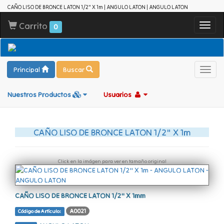
CAÑO LISO DE BRONCE LATON 1/2" X 1m | ANGULO LATON | ANGULO LATON
Carrito
Toggl
0
navig
Principal
Buscar
Toggl
navig
Nuestros Productos
Usuarios
CAÑO LISO DE BRONCE LATON 1/2" X 1m
Click en la imágen para ver en tamaño original
CAÑO LISO DE BRONCE LATON 1/2" X 1mm
A0021
Código de Artículo: