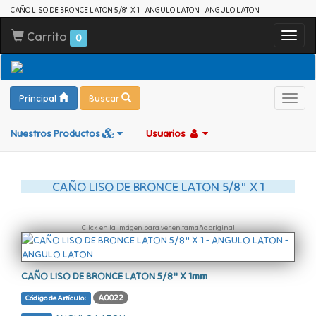
CAÑO LISO DE BRONCE LATON 5/8" X 1 | ANGULO LATON | ANGULO LATON
Carrito
Toggl
0
navig
Principal
Buscar
Toggl
navig
Nuestros Productos
Usuarios
CAÑO LISO DE BRONCE LATON 5/8" X 1
Click en la imágen para ver en tamaño original
CAÑO LISO DE BRONCE LATON 5/8" X 1mm
A0022
Código de Artículo: