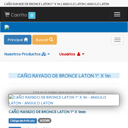
CAÑO RAYADO DE BRONCE LATON 1" X 1m | ANGULO LATON | ANGULO LATON
Carrito
Toggl
0
navig
Principal
Buscar
Toggl
navig
Nuestros Productos
Usuarios
CAÑO RAYADO DE BRONCE LATON 1" X 1m
Click en la imágen para ver en tamaño original
CAÑO RAYADO DE BRONCE LATON 1" X 1mm
A0044
Código de Artículo: