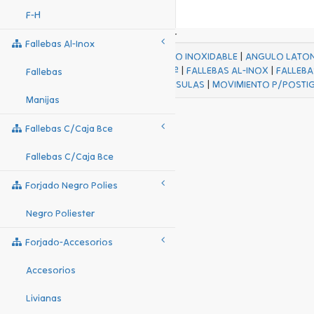
F-H
Fallebas Al-Inox
ACABADOS
|
ACERO INOXIDABLE
|
ANGULO LATO
FALL Hº-HJES Hº
|
FALLEBAS AL-INOX
|
FALLEBA
Fallebas
MENSULAS
|
MOVIMIENTO P/POSTI
Manijas
Fallebas C/caja Bce
Fallebas C/caja Bce
Forjado Negro Polies
Negro Poliester
Forjado-Accesorios
Accesorios
Livianas