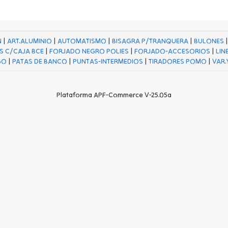
N
|
ART.ALUMINIO
|
AUTOMATISMO
|
BISAGRA P/TRANQUERA
|
BULONES
S C/CAJA BCE
|
FORJADO NEGRO POLIES
|
FORJADO-ACCESORIOS
|
LIN
GO
|
PATAS DE BANCO
|
PUNTAS-INTERMEDIOS
|
TIRADORES POMO
|
VAR.
Plataforma APF-Commerce V-25.05a