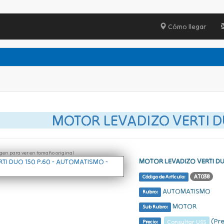
Cómo llegar
MOTOR LEVADIZO VERTI DU
ágen para ver en tamaño original
MOTOR LEVADIZO VERTI DU
AT038
Código de Artículo:
AUTOMATISMO
Rubro:
MOTOR
Sub Rubro:
(Pre
Consultar U$S
Precio: