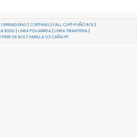
|
CERRADURAS
|
CORTINAS
|
FALL C/Hº-PUÑO BCE
|
EA 3000
|
LINEA POLIAMIDA
|
LINEA TIRANTERIA
|
Y PERF DE BCE
|
VARILLA 1/2 CAÑA Hº