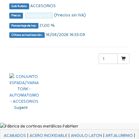
ACCESORIOS
Sub Rubro:
(Precios sin IVA)
Consultar U$S
Precio:
21,00 %
Porcentaje de Iva:
16/06/2026 16:55:09
Última actualización:
Sugerir
ACABADOS
|
ACERO INOXIDABLE
|
ANGULO LATON
|
ART.ALUMINIO
|