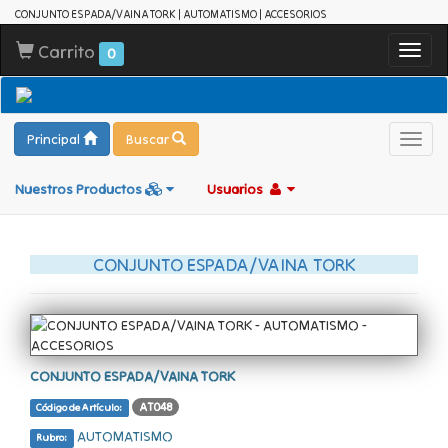
CONJUNTO ESPADA/VAINA TORK | AUTOMATISMO | ACCESORIOS
Carrito
Toggl
0
navig
Principal
Buscar
Toggl
navig
Nuestros Productos
Usuarios
CONJUNTO ESPADA/VAINA TORK
CONJUNTO ESPADA/VAINA TORK
AT048
Código de Artículo:
AUTOMATISMO
Rubro: